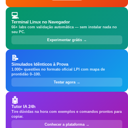
💻
Terminal Linux no Navegador
66+ labs com validação automática — sem instalar nada no
seu PC.
Experimentar grátis →
📝
Simulados Idênticos à Prova
1.000+ questões no formato oficial LPI com mapa de
prontidão 0–100.
Testar agora →
🤖
Tutor IA 24h
Tire dúvidas na hora com exemplos e comandos prontos para
copiar.
Conhecer a plataforma →