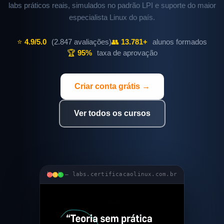
labs práticos reais, simulados no padrão LPI e suporte do maior
especialista Linux do país.
⭐
4.9/5.0
(2.847 avaliações)
👥
13.781+
alunos formados
🏆
95%
taxa de aprovação
Criar conta grátis →
Ver todos os cursos
bash — labs.certificacaolinux.com.br