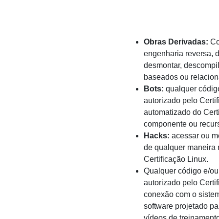
Obras Derivadas:
Cop
engenharia reversa, de
desmontar, descompila
baseados ou relacion
Bots:
qualquer códig
autorizado pelo Certi
automatizado do Certi
componente ou recur
Hacks:
acessar ou mod
de qualquer maneira 
Certificação Linux.
Qualquer código e/ou
autorizado pelo Certi
conexão com o sistem
software projetado par
vídeos de treinamento