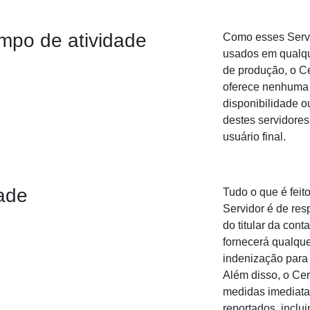
mpo de atividade
Como esses Serv
usados em qualqu
de produção, o Ce
oferece nenhuma 
disponibilidade o
destes servidores
usuário final.
ade
Tudo o que é feit
Servidor é de res
do titular da cont
fornecerá qualque
indenização para 
Além disso, o Cer
medidas imediatas
reportados, inclui