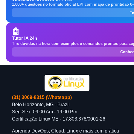
1.000+ questões no formato oficial LPI com mapa de prontidão 0
Te
🤖
Tutor IA 24h
Tire dúvidas na hora com exemplos e comandos prontos para cop
Conhec
(31) 3069-8315 (Whatsapp)
Belo Horizonte, MG - Brazil
Seg-Sex: 09:00 Am - 19:00 Pm
Certificação Linux ME - 17.803.378/0001-26
Aprenda DevOps, Cloud, Linux e mais com prática