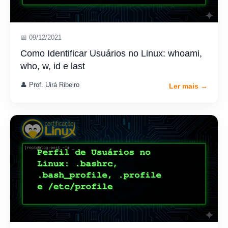
📅 09/12/2021
Como Identificar Usuários no Linux: whoami,
who, w, id e last
👤 Prof. Uirá Ribeiro
Ler mais →