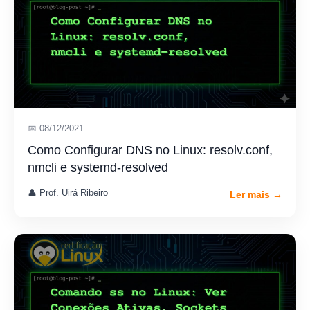
📅 08/12/2021
Como Configurar DNS no Linux: resolv.conf,
nmcli e systemd-resolved
👤 Prof. Uirá Ribeiro
Ler mais →