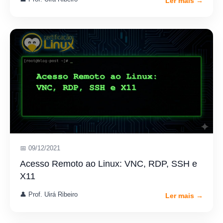
Ler mais →
📅 09/12/2021
Acesso Remoto ao Linux: VNC, RDP, SSH e
X11
👤 Prof. Uirá Ribeiro
Ler mais →