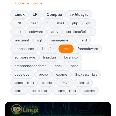
← Todos os tópicos
Linux
LPI
Comptia
certificação
LPIC
bash
ti
shell
php
gnu
unix
software
/dev
certificaçãolinux
linuxmint
sql
management
nerd
opensource
linuxfan
tech
freesoftware
softwarelivre
linuxfun
lovelinux
empreendedorismo
hack
code
developer
prova
exame
linux essentials
aprenda linux
ubuntu
LPIC-1
terminal
debian
curso linux
emprego linux
carreira