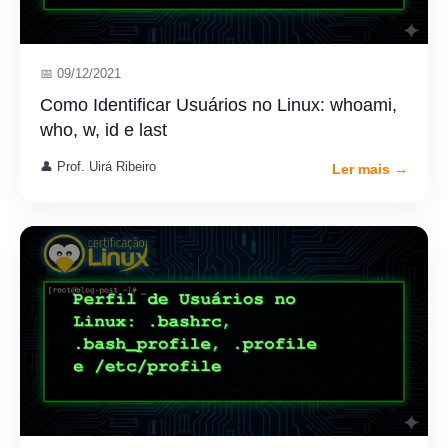
📅 09/12/2021
Como Identificar Usuários no Linux: whoami,
who, w, id e last
👤 Prof. Uirá Ribeiro
Ler mais →