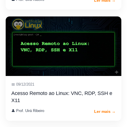
Ler mais →
📅 09/12/2021
Acesso Remoto ao Linux: VNC, RDP, SSH e
X11
👤 Prof. Uirá Ribeiro
Ler mais →