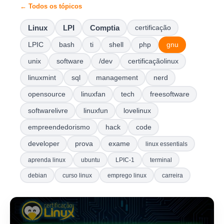
← Todos os tópicos
Linux
LPI
Comptia
certificação
LPIC
bash
ti
shell
php
gnu
unix
software
/dev
certificaçãolinux
linuxmint
sql
management
nerd
opensource
linuxfan
tech
freesoftware
softwarelivre
linuxfun
lovelinux
empreendedorismo
hack
code
developer
prova
exame
linux essentials
aprenda linux
ubuntu
LPIC-1
terminal
debian
curso linux
emprego linux
carreira