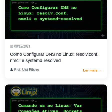
📅 08/12/2021
Como Configurar DNS no Linux: resolv.conf,
nmcli e systemd-resolved
👤 Prof. Uirá Ribeiro
Ler mais →