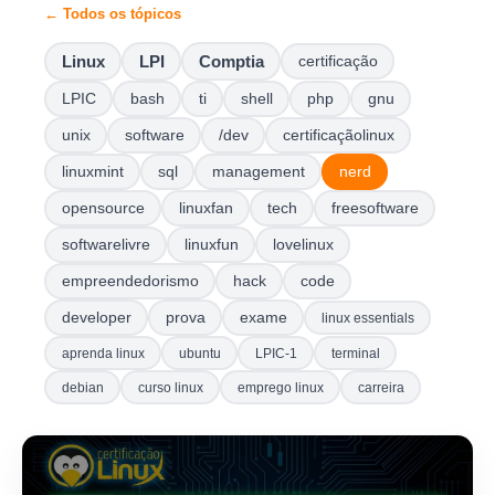
← Todos os tópicos
Linux
LPI
Comptia
certificação
LPIC
bash
ti
shell
php
gnu
unix
software
/dev
certificaçãolinux
linuxmint
sql
management
nerd
opensource
linuxfan
tech
freesoftware
softwarelivre
linuxfun
lovelinux
empreendedorismo
hack
code
developer
prova
exame
linux essentials
aprenda linux
ubuntu
LPIC-1
terminal
debian
curso linux
emprego linux
carreira