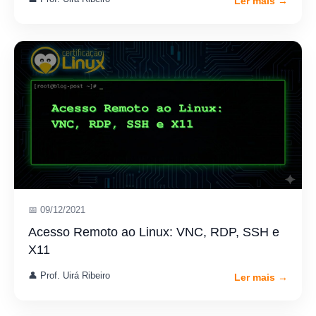
Ler mais →
📅 09/12/2021
Acesso Remoto ao Linux: VNC, RDP, SSH e
X11
👤 Prof. Uirá Ribeiro
Ler mais →