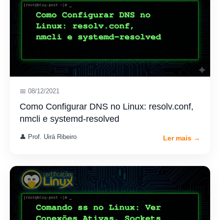
📅 08/12/2021
Como Configurar DNS no Linux: resolv.conf,
nmcli e systemd-resolved
👤 Prof. Uirá Ribeiro
Ler mais →