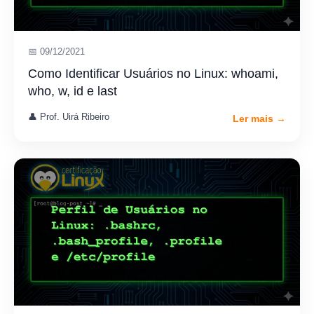
📅 09/12/2021
Como Identificar Usuários no Linux: whoami,
who, w, id e last
👤 Prof. Uirá Ribeiro
Ler mais →