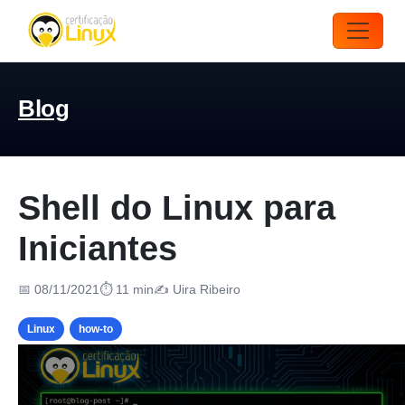
Blog
Shell do Linux para
Iniciantes
📅 08/11/2021
⏱ 11 min
✍️ Uira Ribeiro
Linux
how-to