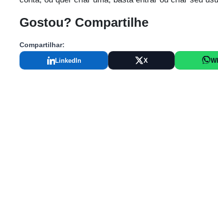
Gostou? Compartilhe
Compartilhar:
LinkedIn
X
W