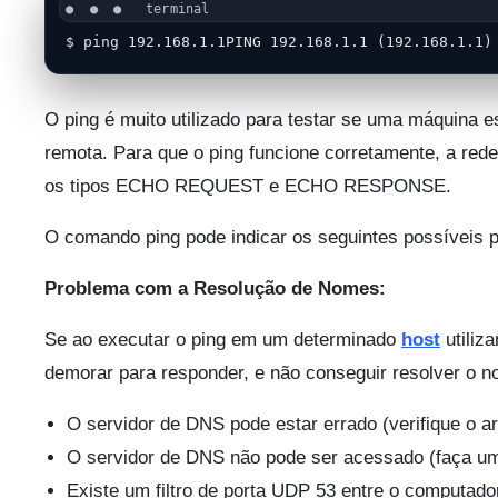
$ ping 192.168.1.1PING 192.168.1.1 (192.168.1.1)
O ping é muito utilizado para testar se uma máquina e
remota. Para que o ping funcione corretamente, a red
os tipos ECHO REQUEST e ECHO RESPONSE.
O comando ping pode indicar os seguintes possíveis 
Problema com a Resolução de Nomes:
Se ao executar o ping em um determinado
host
utiliz
demorar para responder, e não conseguir resolver o 
O servidor de DNS pode estar errado (verifique o arq
O servidor de DNS não pode ser acessado (faça um
Existe um filtro de porta UDP 53 entre o computado