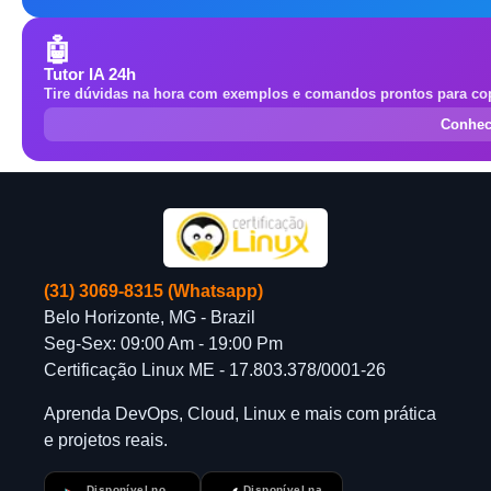
🤖
Tutor IA 24h
Tire dúvidas na hora com exemplos e comandos prontos para cop
Conhec
(31) 3069-8315 (Whatsapp)
Belo Horizonte, MG - Brazil
Seg-Sex: 09:00 Am - 19:00 Pm
Certificação Linux ME - 17.803.378/0001-26
Aprenda DevOps, Cloud, Linux e mais com prática
e projetos reais.
Disponível no
Disponível na