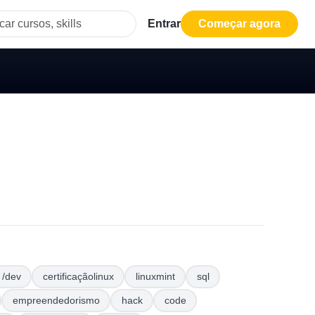
Entrar
Começar agora
/dev
certificaçãolinux
linuxmint
sql
empreendedorismo
hack
code