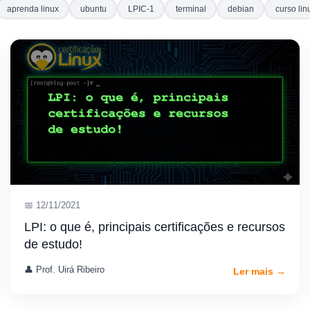
aprenda linux
ubuntu
LPIC-1
terminal
debian
curso lin
📅 12/11/2021
LPI: o que é, principais certificações e recursos
de estudo!
👤 Prof. Uirá Ribeiro
Ler mais →