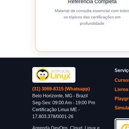
Referência Completa
Material de consulta essencial com todo
os tópicos das certificações em
profundidade
Servi
Curso
(31) 3069-8315 (Whatsapp)
Livros
Belo Horizonte, MG - Brazil
Playg
Seg-Sex: 09:00 Am - 19:00 Pm
Simul
Certificação Linux ME -
17.803.378/0001-26
Aprenda DevOps, Cloud, Linux e