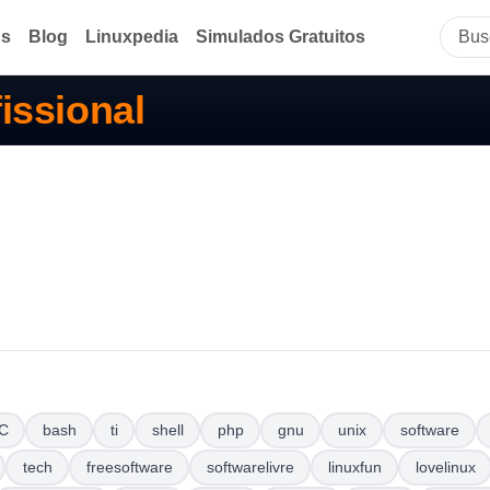
ds
Blog
Linuxpedia
Simulados Gratuitos
issional
C
bash
ti
shell
php
gnu
unix
software
tech
freesoftware
softwarelivre
linuxfun
lovelinux