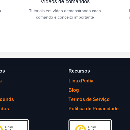
Vídeos de comandos
s
Tutoriais em vídeo demonstrando cada
comando e conceito importante
ços
Recursos
s
LinuxPedia
Blog
rounds
Termos de Serviço
ados
Política de Privacidade