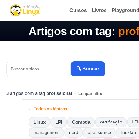
Cursos
Livros
Playgroun
Artigos com tag:
prof
🔍 Buscar
3
artigos com a tag
profissional
·
Limpar filtro
← Todos os tópicos
Linux
LPI
Comptia
certificação
LPI
management
nerd
opensource
linuxfan