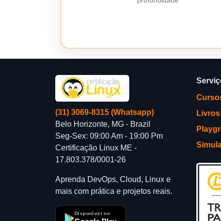
profundidade
Servi
Curso
(31) 3069-8315 (Whatsapp)
Livros
Belo Horizonte, MG - Brazil
Playg
Seg-Sex: 09:00 Am - 19:00 Pm
Simul
Certificação Linux ME -
17.803.378/0001-26
Aprenda DevOps, Cloud, Linux e
mais com prática e projetos reais.
Disponível no