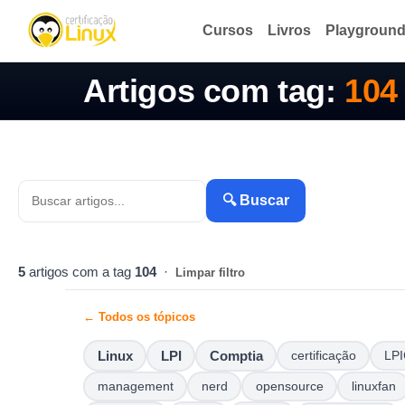
Cursos
Livros
Playgroun
Artigos com tag:
104
🔍 Buscar
5
artigos com a tag
104
·
Limpar filtro
← Todos os tópicos
Linux
LPI
Comptia
certificação
LPI
management
nerd
opensource
linuxfan