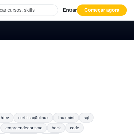
Entrar
Começar agora
/dev
certificaçãolinux
linuxmint
sql
empreendedorismo
hack
code