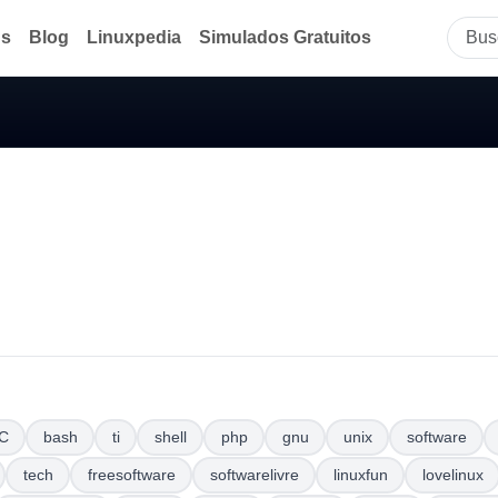
ds
Blog
Linuxpedia
Simulados Gratuitos
C
bash
ti
shell
php
gnu
unix
software
tech
freesoftware
softwarelivre
linuxfun
lovelinux