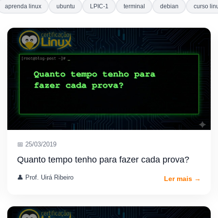
aprenda linux
ubuntu
LPIC-1
terminal
debian
curso lin
📅 25/03/2019
Quanto tempo tenho para fazer cada prova?
👤 Prof. Uirá Ribeiro
Ler mais →