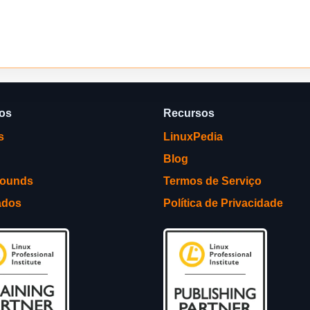
ços
Recursos
s
LinuxPedia
Blog
rounds
Termos de Serviço
ados
Política de Privacidade