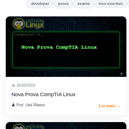
developer
prova
exame
linux essentials
📅 25/03/2019
Nova Prova CompTIA Linux
👤 Prof. Uirá Ribeiro
Ler mais →