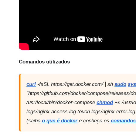
Comandos utilizados
curl
-fsSL https://get.docker.com/ | sh
sudo
sys
"https://github.com/docker/compose/releases/d
/usr/local/bin/docker-compose
chmod
+x /usr/l
logs/nginx-access.log touch logs/nginx-error.l
(saiba
o que é docker
e conheça os
comandos