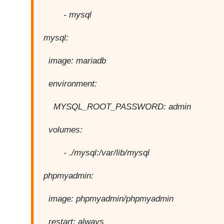
- mysql
mysql:
image: mariadb
environment:
MYSQL_ROOT_PASSWORD: admin
volumes:
- ./mysql:/var/lib/mysql
phpmyadmin:
image: phpmyadmin/phpmyadmin
restart: always