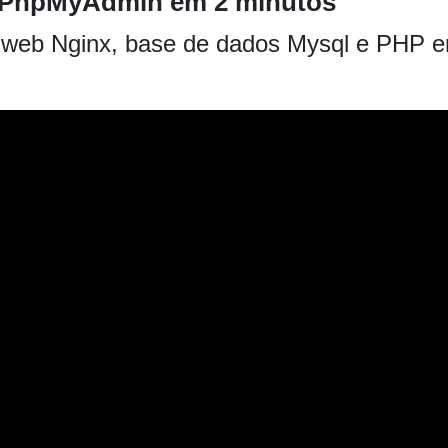
+ PhpMyAdmin em 2 minutos
r web Nginx, base de dados Mysql e PHP 