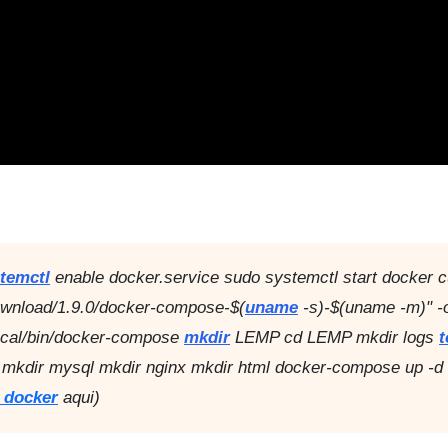
temctl
enable docker.service sudo systemctl start docker cu
ownload/1.9.0/docker-compose-$(
uname
-s)-$(uname -m)" -
ocal/bin/docker-compose
mkdir
LEMP cd LEMP mkdir logs
t
og mkdir mysql mkdir nginx mkdir html docker-compose up -d
 docker
aqui)