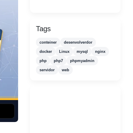
Tags
conteiner
desenvolverdor
docker
Linux
mysql
nginx
php
php7
phpmyadmin
servidor
web