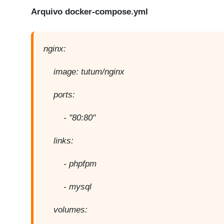
Arquivo docker-compose.yml
nginx:
image: tutum/nginx
ports:
- "80:80"
links:
- phpfpm
- mysql
volumes: