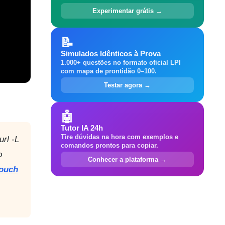
Experimentar grátis →
📝
Simulados Idênticos à Prova
1.000+ questões no formato oficial LPI
com mapa de prontidão 0–100.
Testar agora →
🤖
Tutor IA 24h
Tire dúvidas na hora com exemplos e
rl -L
comandos prontos para copiar.
o
Conhecer a plataforma →
ouch