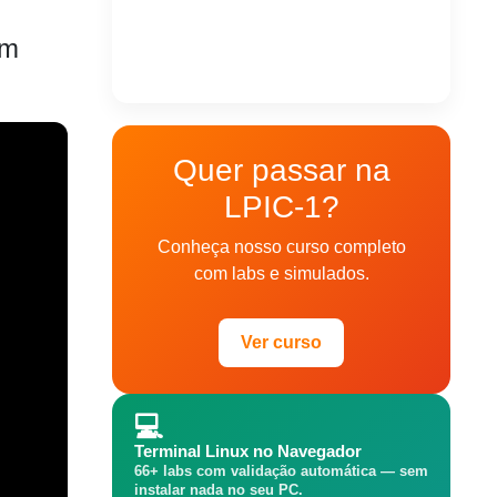
em
Quer passar na
LPIC-1?
Conheça nosso curso completo
com labs e simulados.
Ver curso
💻
Terminal Linux no Navegador
66+ labs com validação automática — sem
instalar nada no seu PC.