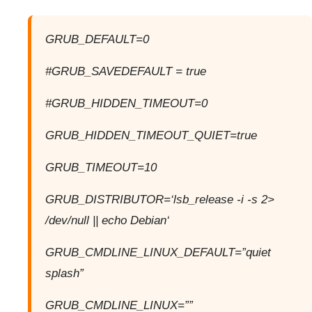
GRUB_DEFAULT=0
#GRUB_SAVEDEFAULT = true
#GRUB_HIDDEN_TIMEOUT=0
GRUB_HIDDEN_TIMEOUT_QUIET=true
GRUB_TIMEOUT=10
GRUB_DISTRIBUTOR=‘lsb_release -i -s 2>
/dev/null || echo Debian‘
GRUB_CMDLINE_LINUX_DEFAULT=”quiet
splash”
GRUB_CMDLINE_LINUX=””