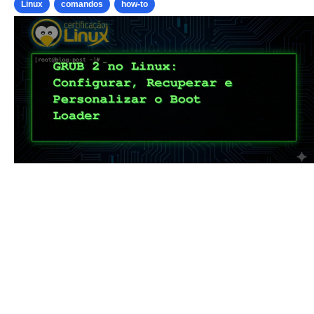
Linux
comandos
how-to