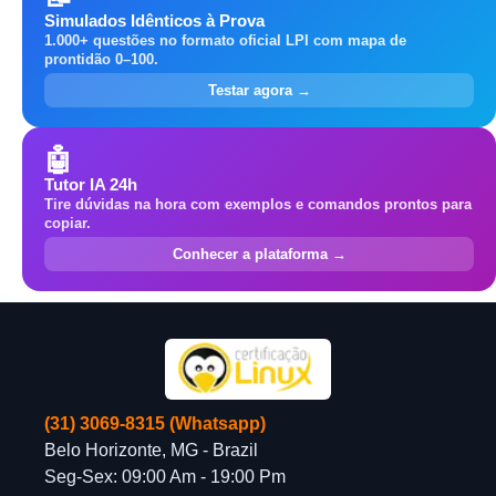
Simulados Idênticos à Prova
1.000+ questões no formato oficial LPI com mapa de
prontidão 0–100.
Testar agora →
🤖
Tutor IA 24h
Tire dúvidas na hora com exemplos e comandos prontos para
copiar.
Conhecer a plataforma →
(31) 3069-8315 (Whatsapp)
Belo Horizonte, MG - Brazil
Seg-Sex: 09:00 Am - 19:00 Pm