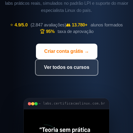
labs práticos reais, simulados no padrão LPI e suporte do maior
especialista Linux do país.
⭐
4.9/5.0
(2.847 avaliações)
👥
13.780+
alunos formados
🏆
95%
taxa de aprovação
Criar conta grátis →
Ver todos os cursos
bash — labs.certificacaolinux.com.br