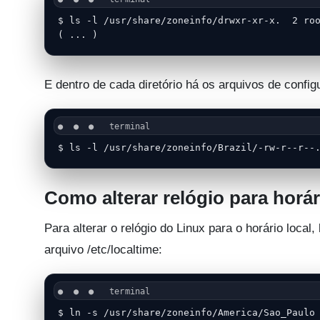
$ ls -l /usr/share/zoneinfo/drwxr-xr-x.  2 ro
( ... )
E dentro de cada diretório há os arquivos de config
$ ls -l /usr/share/zoneinfo/Brazil/-rw-r--r--
Como alterar relógio para horár
Para alterar o relógio do Linux para o horário local
arquivo /etc/localtime:
$ ln -s /usr/share/zoneinfo/America/Sao_Paulo