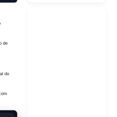
o
o de
al do
 com