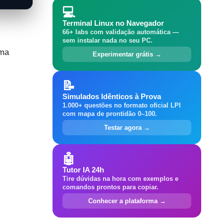
💻
Terminal Linux no Navegador
66+ labs com validação automática —
sem instalar nada no seu PC.
uma
Experimentar grátis →
📝
Simulados Idênticos à Prova
1.000+ questões no formato oficial LPI
com mapa de prontidão 0–100.
Testar agora →
🤖
Tutor IA 24h
Tire dúvidas na hora com exemplos e
comandos prontos para copiar.
Conhecer a plataforma →