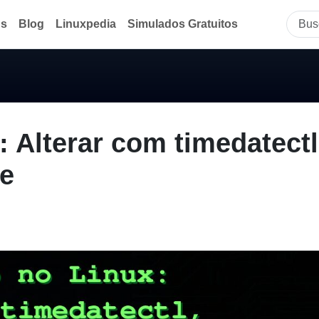
ds
Blog
Linuxpedia
Simulados Gratuitos
 Alterar com timedatectl
me