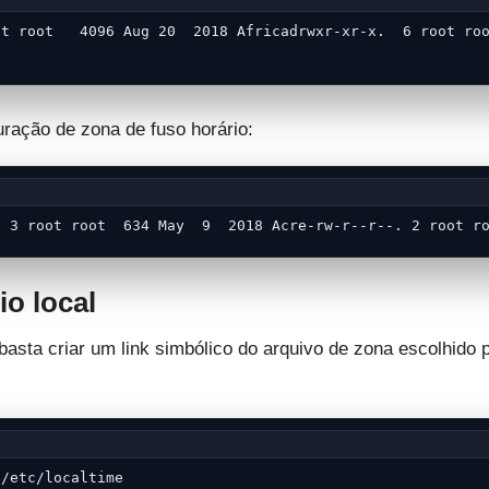
ot root   4096 Aug 20  2018 Africadrwxr-xr-x.  6 root roo
uração de zona de fuso horário:
. 3 root root  634 May  9  2018 Acre-rw-r--r--. 2 root r
io local
, basta criar um link simbólico do arquivo de zona escolhido 
 /etc/localtime