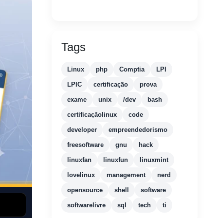
Tags
Linux
php
Comptia
LPI
LPIC
certificação
prova
exame
unix
/dev
bash
certificaçãolinux
code
developer
empreendedorismo
freesoftware
gnu
hack
linuxfan
linuxfun
linuxmint
lovelinux
management
nerd
opensource
shell
software
softwarelivre
sql
tech
ti