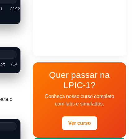
t   8192 Aug 20  2018 Americadrwxr-xr-x.  2 root root   
oot  714 May  9  2018 DeNoronha-rw-r--r--. 2 root root 2
Quer passar na
LPIC-1?
Conheça nosso curso completo
para o
com labs e simulados.
Ver curso