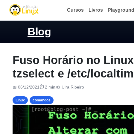
Cursos
Livros
Playgroun
Blog
Fuso Horário no Linux:
tzselect e /etc/localti
📅 06/12/2021
⏱ 2 min
✍️ Uira Ribeiro
Linux
comandos