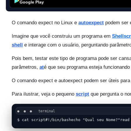
Google Play
O comando expect no Linux e
autoexpect
podem ser e
Imagine que você construiu um programa em
Shellscr
shell
e interage com o usuário, perguntando parâmetr
Pois bem, testar este tipo de programa pode ser cansa
parâmetros,
at
é que seu programa esteja funcionand
O comando expect e autoexpect podem ser úteis para 
Para ilustrar, veja o pequeno
script
que pergunta o no
$ cat script#!/bin/bashecho "Qual seu Nome?"read