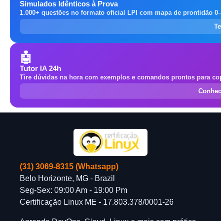
Simulados Idênticos à Prova
1.000+ questões no formato oficial LPI com mapa de prontidão 0
Te
🤖
Tutor IA 24h
Tire dúvidas na hora com exemplos e comandos prontos para cop
Conhec
(31) 3069-8315 (Whatsapp)
Belo Horizonte, MG - Brazil
Seg-Sex: 09:00 Am - 19:00 Pm
Certificação Linux ME - 17.803.378/0001-26