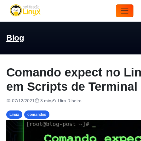
Blog
Comando expect no Lin
em Scripts de Terminal
📅 07/12/2021
⏱ 3 min
✍️ Uira Ribeiro
Linux
comandos