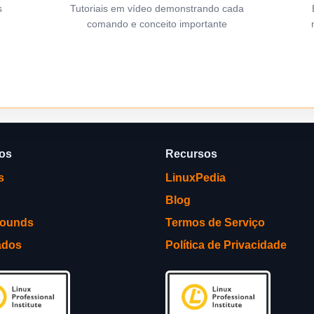
s
Tutoriais em vídeo demonstrando cada
comando e conceito importante
ços
Recursos
s
LinuxPedia
Blog
rounds
Termos de Serviço
ados
Política de Privacidade