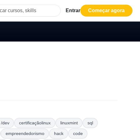
Entrar
Começar agora
/dev
certificaçãolinux
linuxmint
sql
empreendedorismo
hack
code