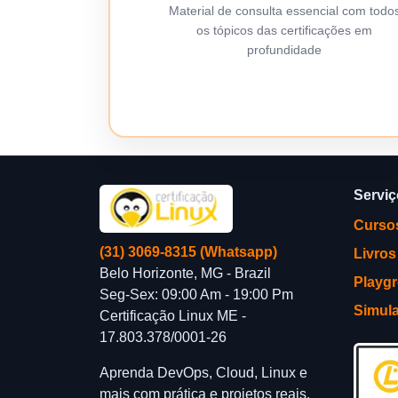
Material de consulta essencial com todo
os tópicos das certificações em
profundidade
Servi
Curso
(31) 3069-8315 (Whatsapp)
Livros
Belo Horizonte, MG - Brazil
Playg
Seg-Sex: 09:00 Am - 19:00 Pm
Simul
Certificação Linux ME -
17.803.378/0001-26
Aprenda DevOps, Cloud, Linux e
mais com prática e projetos reais.