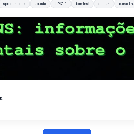
aprenda linux
ubuntu
LPIC-1
terminal
debian
curso lin
ma