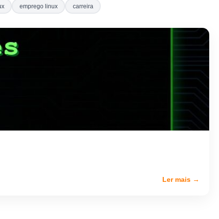
ux
emprego linux
carreira
Ler mais →