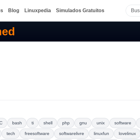
ds
Blog
Linuxpedia
Simulados Gratuitos
med
C
bash
ti
shell
php
gnu
unix
software
tech
freesoftware
softwarelivre
linuxfun
lovelinux