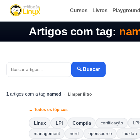
Cursos
Livros
Playgroun
Artigos com tag:
na
🔍 Buscar
1
artigos com a tag
named
·
Limpar filtro
← Todos os tópicos
Linux
LPI
Comptia
certificação
LPI
management
nerd
opensource
linuxfan