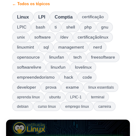
← Todos os tópicos
Linux
LPI
Comptia
certificação
LPIC
bash
ti
shell
php
gnu
unix
software
/dev
certificaçãolinux
linuxmint
sql
management
nerd
opensource
linuxfan
tech
freesoftware
softwarelivre
linuxfun
lovelinux
empreendedorismo
hack
code
developer
prova
exame
linux essentials
aprenda linux
ubuntu
LPIC-1
terminal
debian
curso linux
emprego linux
carreira