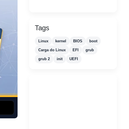
Tags
Linux
kernel
BIOS
boot
Carga do Linux
EFI
grub
grub 2
init
UEFI