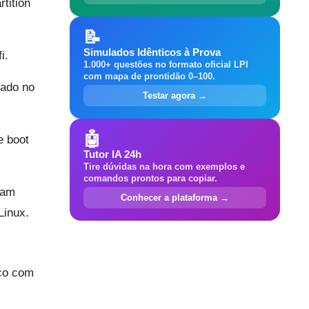
tition
📝
Simulados Idênticos à Prova
i.
1.000+ questões no formato oficial LPI
com mapa de prontidão 0–100.
lado no
Testar agora →
🤖
e boot
Tutor IA 24h
Tire dúvidas na hora com exemplos e
comandos prontos para copiar.
jam
Conhecer a plataforma →
Linux.
ico com