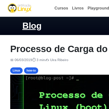
Cursos
Livros
Playgroun
Blog
Processo de Carga do 
📅 06/03/2019
⏱ 3 min
✍️ Uira Ribeiro
Linux
how-to