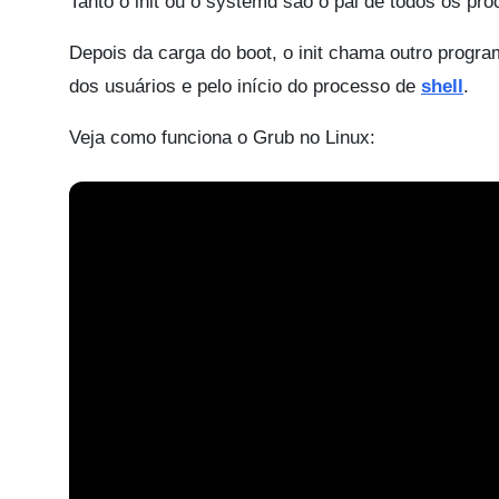
Tanto o init ou o systemd são o pai de todos os pr
Depois da carga do boot, o init chama outro progr
dos usuários e pelo início do processo de
shell
.
Veja como funciona o Grub no Linux: