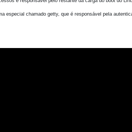
ocessos e responsável pelo restante da carga do boot do Lin
ama especial chamado getty, que é responsável pela autenti