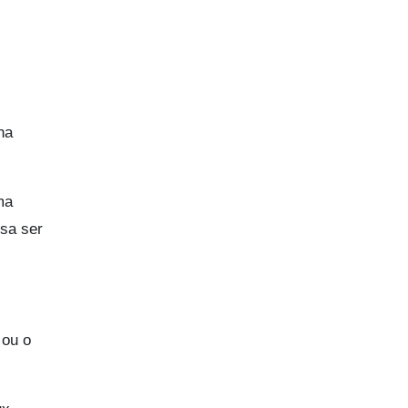
na
ma
ssa ser
 ou o