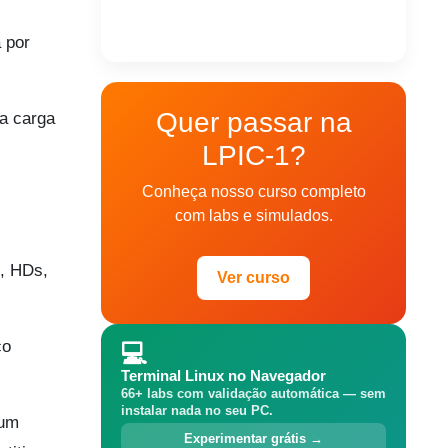
 por
Quer passar na
 a carga
LPIC-1?
Conheça nosso curso completo
com labs e simulados.
, HDs,
Ver curso
ço
💻
Terminal Linux no Navegador
66+ labs com validação automática — sem
instalar nada no seu PC.
 um
Experimentar grátis →