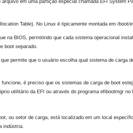
de arquivo em uma partição especial chamada EFI System Par
llocation Table). No Linux é tipicamente montada em /boot/ef
ue na BIOS, permitindo que cada sistema operacional insta
de boot separado.
 que permite que o usuário escolha qual sistema de carga d
 funcione, é preciso que os sistemas de carga de boot este
rio utilitário da EFI ou através do programa efibootmgr no 
oot, ou setor de carga, está localizado em um local específ
 indústria.