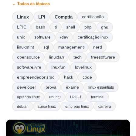
← Todos os tópicos
Linux
LPI
Comptia
certificação
LPIC
bash
ti
shell
php
gnu
unix
software
/dev
certificaçãolinux
linuxmint
sql
management
nerd
opensource
linuxfan
tech
freesoftware
softwarelivre
linuxfun
lovelinux
empreendedorismo
hack
code
developer
prova
exame
linux essentials
aprenda linux
ubuntu
LPIC-1
terminal
debian
curso linux
emprego linux
carreira