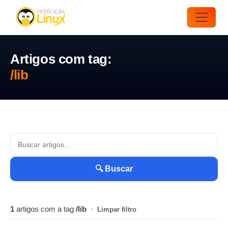
Artigos com tag:
/lib
🔍 Buscar
1
artigos com a tag
/lib
·
Limpar filtro