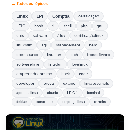
← Todos os tópicos
Linux
LPI
Comptia
certificação
LPIC
bash
ti
shell
php
gnu
unix
software
/dev
certificaçãolinux
linuxmint
sql
management
nerd
opensource
linuxfan
tech
freesoftware
softwarelivre
linuxfun
lovelinux
empreendedorismo
hack
code
developer
prova
exame
linux essentials
aprenda linux
ubuntu
LPIC-1
terminal
debian
curso linux
emprego linux
carreira