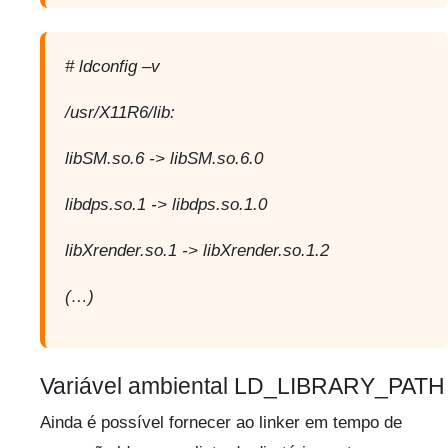
# ldconfig –v
/usr/X11R6/lib:
libSM.so.6 -> libSM.so.6.0
libdps.so.1 -> libdps.so.1.0
libXrender.so.1 -> libXrender.so.1.2
(…)
Variável ambiental LD_LIBRARY_PATH
Ainda é possível fornecer ao linker em tempo de