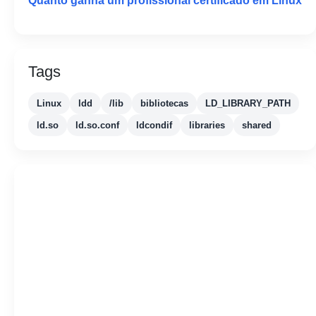
Quanto ganha um profissional certificado em Linux
Tags
Linux
ldd
/lib
bibliotecas
LD_LIBRARY_PATH
ld.so
ld.so.conf
ldcondif
libraries
shared