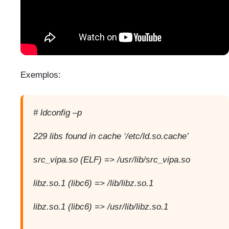
Exemplos:
# ldconfig –p
229 libs found in cache ‘/etc/ld.so.cache’
src_vipa.so (ELF) => /usr/lib/src_vipa.so
libz.so.1 (libc6) => /lib/libz.so.1
libz.so.1 (libc6) => /usr/lib/libz.so.1