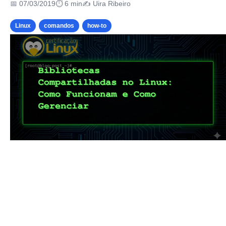
📅 07/03/2019
⏱ 6 min
✍️ Uira Ribeiro
Linux
comandos
how-to