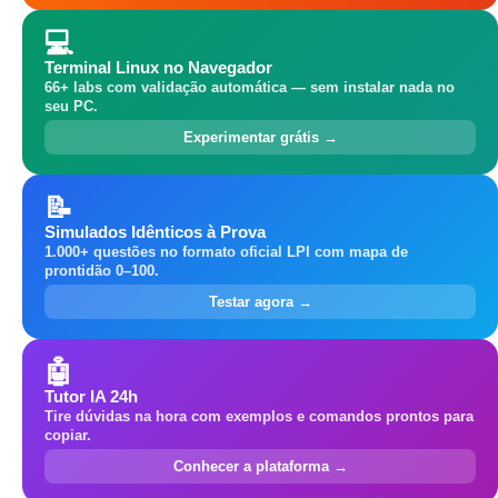
💻
Terminal Linux no Navegador
66+ labs com validação automática — sem instalar nada no
seu PC.
Experimentar grátis →
📝
Simulados Idênticos à Prova
1.000+ questões no formato oficial LPI com mapa de
prontidão 0–100.
Testar agora →
🤖
Tutor IA 24h
Tire dúvidas na hora com exemplos e comandos prontos para
copiar.
Conhecer a plataforma →