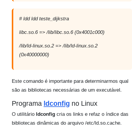
# ldd ldd teste_dijkstra
libc.so.6 => /lib/libc.so.6 (0x4001c000)
/lib/ld-linux.so.2 => /lib/ld-linux.so.2
(0x40000000)
Este comando é importante para determinarmos qual
são as bibliotecas necessárias de um executável.
Programa
ldconfig
no Linux
O utilitário
ldconfig
cria os links e refaz o índice das
bibliotecas dinâmicas do arquivo /etc/ld.so.cache.