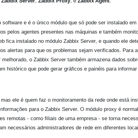
o
Zabbix Server
,
Zabbix Proxy
, e
Zabbix Agent
.
o software e é o único módulo que só pode ser instalado em
ados pelos agentes presentes nas máquinas e também monito
b fica instalado no módulo Zabbix Server, e quando ele det
s alertas para que os problemas sejam verificados. Para au
er melhorado, o Zabbix Server também armazena dados sobr
m histórico que pode gerar gráficos e painéis para informar
, mas ele é quem faz o monitoramento da rede onde está ins
informações para o Zabbix Server. O módulo proxy é norma
es remotas - como filiais de uma empresa - se torna necess
am necessários administradores de rede em diferentes locai