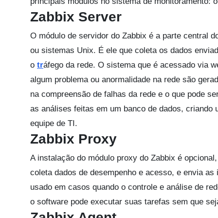
principais módulos no sistema de monitoramento: 
Zabbix Server
O módulo de servidor do Zabbix é a parte central d
ou sistemas Unix. É ele que coleta os dados envi
o
tr
áfego da rede. O sistema que é acessado via we
algum problema ou anormalidade na rede são gerado
na compreensão de falhas da rede e o que pode s
as análises feitas em um banco de dados, criando u
equipe de TI.
Zabbix Proxy
A instalação do módulo proxy do Zabbix é opcional
coleta dados de desempenho e acesso, e envia as 
usado em casos quando o controle e análise de red
o software pode executar suas tarefas sem que sej
Zabbix Agent