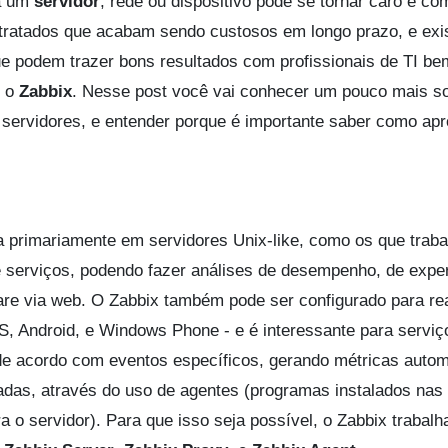
a um
servidor
, rede ou dispositivo pode se tornar caro e co
ratados que acabam sendo custosos em longo prazo, e ex
ue podem trazer bons resultados com profissionais de TI be
é o
Zabbix
. Nesse post você vai conhecer um pouco mais s
servidores, e entender porque é importante saber como apr
 primariamente em servidores Unix-like, como os que trab
 serviços, podendo fazer análises de desempenho, de exper
are via web. O Zabbix também pode ser configurado para rea
S, Android, e Windows Phone - e é interessante para serviç
de acordo com eventos específicos, gerando métricas autom
adas, através do uso de agentes (programas instalados nas
o servidor). Para que isso seja possível, o Zabbix trabal