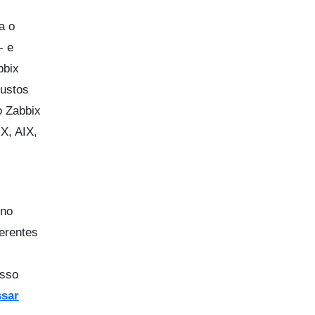
a o
- e
bbix
custos
o Zabbix
X, AIX,
 no
ferentes
osso
ssar