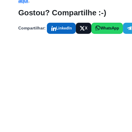
aqui
.
Gostou? Compartilhe :-)
Compartilhar:
LinkedIn
X
WhatsApp