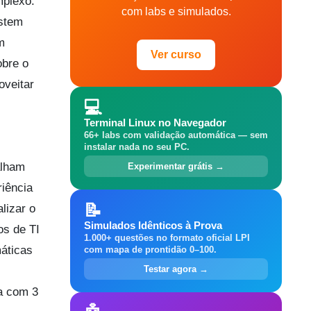
mplexo.
com labs e simulados.
istem
m
Ver curso
obre o
oveitar
💻
Terminal Linux no Navegador
66+ labs com validação automática — sem
instalar nada no seu PC.
alham
Experimentar grátis →
iência
📝
lizar o
Simulados Idênticos à Prova
os de TI
1.000+ questões no formato oficial LPI
áticas
com mapa de prontidão 0–100.
Testar agora →
ha com 3