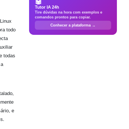
🤖
Tutor IA 24h
Tire dúvidas na hora com exemplos e
comandos prontos para copiar.
 Linux
Conhecer a plataforma →
ra todo
ecta
xiliar
e todas
 a
talado,
lmente
ário, e
s.