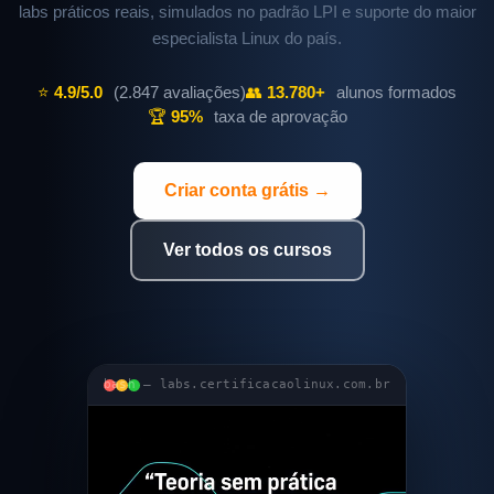
labs práticos reais, simulados no padrão LPI e suporte do maior
especialista Linux do país.
⭐
4.9/5.0
(2.847 avaliações)
👥
13.780+
alunos formados
🏆
95%
taxa de aprovação
Criar conta grátis →
Ver todos os cursos
bash — labs.certificacaolinux.com.br