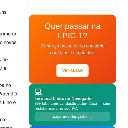
uns
Quer passar na
primeiro
LPIC-1?
ue novos
Conheça nosso curso completo
com labs e simulados.
s de
r e
Ver curso
os no
💻
ParentID
Terminal Linux no Navegador
 filho é
66+ labs com validação automática — sem
instalar nada no seu PC.
Experimentar grátis →
nte