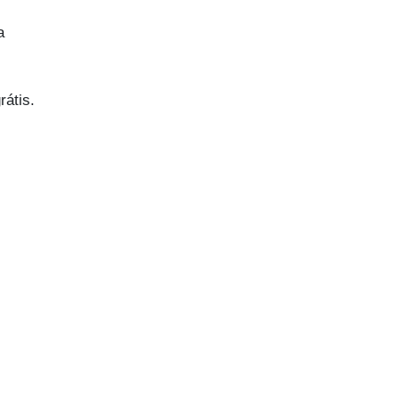
a
rátis.