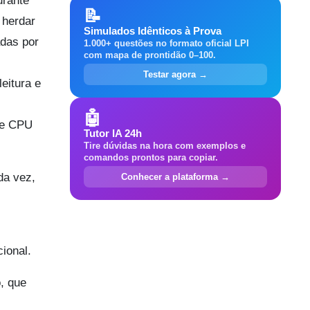
urante
📝
 herdar
Simulados Idênticos à Prova
adas por
1.000+ questões no formato oficial LPI
com mapa de prontidão 0–100.
Testar agora →
eitura e
🤖
de CPU
Tutor IA 24h
Tire dúvidas na hora com exemplos e
comandos prontos para copiar.
da vez,
Conhecer a plataforma →
ional.
, que