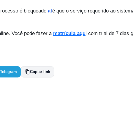
 processo é bloqueado
at
é que o serviço requerido ao sistem
line. Você pode fazer a
matrícula aqu
i com trial de 7 dias g
Telegram
Copiar link