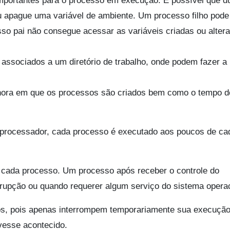
mportantes para o processo em execução. É possível que d
 apague uma variável de ambiente. Um processo filho pode
so pai não consegue acessar as variáveis criadas ou alter
associados a um diretório de trabalho, onde podem fazer a l
 hora em que os processos são criados bem como o tempo 
rocessador, cada processo é executado aos poucos de ca
 cada processo. Um processo após receber o controle do
rupção ou quando requerer algum serviço do sistema operac
os, pois apenas interrompem temporariamente sua execução
vesse acontecido.