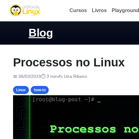
Cursos
Livros
Playgroun
Blog
Processos no Linux
📅 06/03/2019
⏱ 3 min
✍️ Uira Ribeiro
Linux
how-to