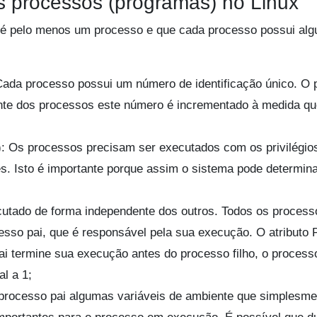
os processos (programas) no Linux
 é pelo menos um processo e que cada processo possui alg
Cada processo possui um número de identificação único. O 
tante dos processos este número é incrementado à medida q
): Os processos precisam ser executados com os privilégio
s. Isto é importante porque assim o sistema pode determina
utado de forma independente dos outros. Todos os process
sso pai, que é responsável pela sua execução. O atributo 
i termine sua execução antes do processo filho, o processo
al a 1;
 processo pai algumas variáveis de ambiente que simplesme