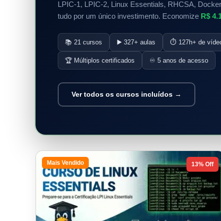
LPIC-1, LPIC-2, Linux Essentials, RHCSA, Docker
tudo por um único investimento. Economize
R$ 4.
📚 21 cursos
▶️ 327+ aulas
⏱️ 127h+ de víde
🏆 Múltiplos certificados
♾️ 5 anos de acesso
Ver todos os cursos incluídos →
Mais Vendido
13% Off