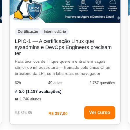
Certificação
Intermediário
LPIC-1 — A certificação Linux que
sysadmins e DevOps Engineers precisam
ter
Para técnicos de TI que querem entrar em vagas
sênior de infraestrutura — treinado pelo único Chair
brasileiro da LPI, com labs reais no navegador
62h
49 aulas
2.787 questões
⭐ 5.0 (1.197 avaliações)
👥 1.746 alunos
Ver curso
R$ 514,85
R$ 397,00