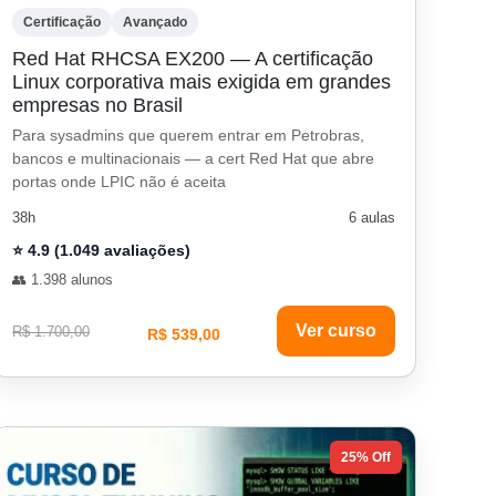
Certificação
Avançado
Red Hat RHCSA EX200 — A certificação
Linux corporativa mais exigida em grandes
empresas no Brasil
Para sysadmins que querem entrar em Petrobras,
bancos e multinacionais — a cert Red Hat que abre
portas onde LPIC não é aceita
38h
6 aulas
⭐ 4.9 (1.049 avaliações)
👥 1.398 alunos
Ver curso
R$ 1.700,00
R$ 539,00
25% Off