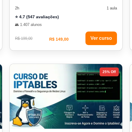
2h
1 aula
⭐ 4.7 (547 avaliações)
👥 1.407 alunos
Ver curso
R$ 199,00
R$ 149,00
25% Off