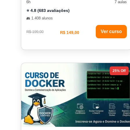
6h
7 aulas
⭐ 4.8 (683 avaliações)
👥 1.408 alunos
Ver curso
R$ 199,00
R$ 149,00
25% Off