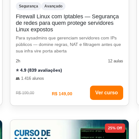
Segurança
Avançado
Firewall Linux com Iptables — Segurança
de redes para quem protege servidores
Linux expostos
Para sysadmins que gerenciam servidores com IPs
públicos — domine regras, NAT e filtragem antes que
sua infra vire porta aberta
2h
12 aulas
⭐ 4.9 (839 avaliações)
👥 1.416 alunos
Ver curso
R$ 199,00
R$ 149,00
25% Off