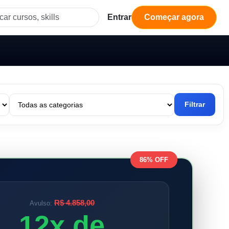
Entrar
Começar agora
Filtrar
86% OFF
R$ 4.858,00
Avulso:
12x de