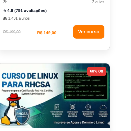
3h
2 aulas
⭐ 4.9 (791 avaliações)
👥 1.431 alunos
Ver curso
R$ 199,00
R$ 149,00
68% Off