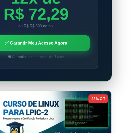
R$ 72,29
ou R$ R$ 699 no pix
✅ Garantir Meu Acesso Agora
🛡️ Garantia incondicional de 7 dias
23% Off