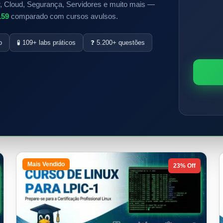
, Cloud, Segurança, Servidores e muito mais —
159
comparado com cursos avulsos.
o
🧪 109+ labs práticos
❓ 5.200+ questões
Mais Vendido
23% Off