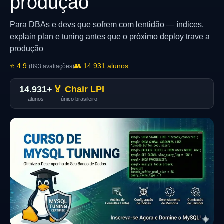
produção
Para DBAs e devs que sofrem com lentidão — índices,
explain plan e tuning antes que o próximo deploy trave a
produção
⭐ 4.9
👥 14.931 alunos
(893 avaliações)
14.931+
🏅 Chair LPI
alunos
único brasileiro