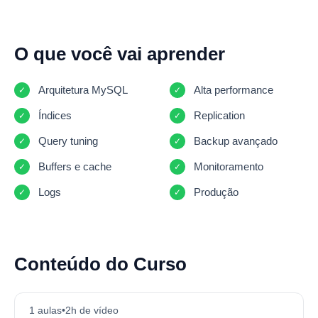
O que você vai aprender
Arquitetura MySQL
Alta performance
Índices
Replication
Query tuning
Backup avançado
Buffers e cache
Monitoramento
Logs
Produção
Conteúdo do Curso
1 aulas
•
2h de vídeo