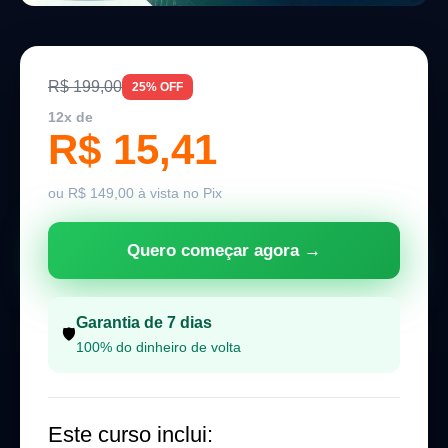
R$ 199,00
25% OFF
12x de
R$ 15,41
ou R$ 149,00 à vista no Pix
Quero começar agora →
Garantia de 7 dias
🛡️
100% do dinheiro de volta
Este curso inclui: