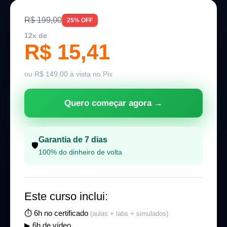
R$ 199,00
25% OFF
12x de
R$ 15,41
ou R$ 149,00 à vista no Pix
Quero começar agora →
Garantia de 7 dias
🛡️
100% do dinheiro de volta
Este curso inclui:
⏱ 6h no certificado
(aulas + labs + simulados)
▶ 6h de vídeo