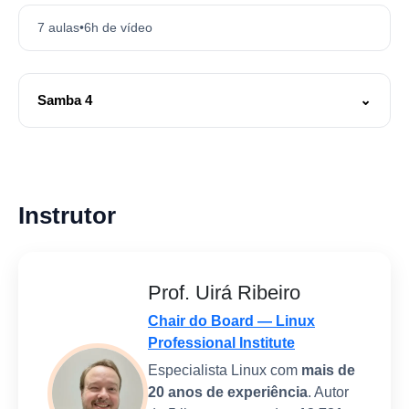
7 aulas
•
6h de vídeo
Samba 4
⌄
🎬 Instação e Configuração do Samba 4
[2h]
🎬 Autenticação de Serviços no Samba 4
[2h]
🎬 Backup do Samba 4
[4m]
🎬 Adicionando um Windows Server 2003 como
Instrutor
Domain Controller
[5m]
🎬 Adicionando outro Samba 4 como Domain
Controler
[9m]
Prof. Uirá Ribeiro
🎬 Adicionando um Windows Server 2008 como
Domain Controller
[10m]
Chair do Board — Linux
🎬 Atualização da Instalação Samba 4
[47m]
Professional Institute
Especialista Linux com
mais de
20 anos de experiência
. Autor