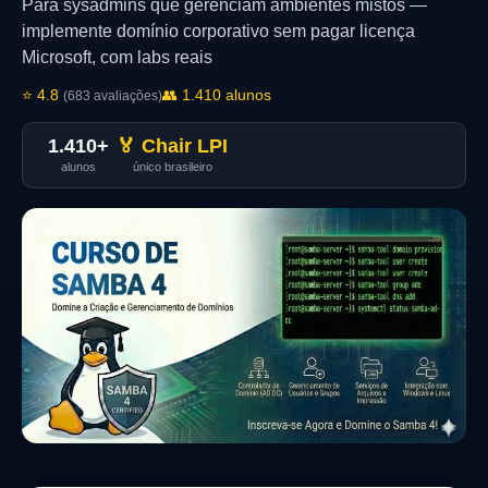
Para sysadmins que gerenciam ambientes mistos —
implemente domínio corporativo sem pagar licença
Microsoft, com labs reais
⭐ 4.8
👥 1.410 alunos
(683 avaliações)
1.410+
🏅 Chair LPI
alunos
único brasileiro