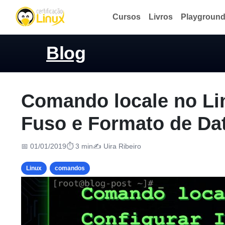
Cursos
Livros
Playgroun
Blog
Comando locale no Lin
Fuso e Formato de Da
📅 01/01/2019
⏱ 3 min
✍️ Uira Ribeiro
Linux
comandos