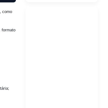
a, como
, formato
ária;