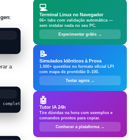
💻
Terminal Linux no Navegador
.gen
:
66+ labs com validação automática —
sem instalar nada no seu PC.
Experimentar grátis →
📝
Simulados Idênticos à Prova
rar a
1.000+ questões no formato oficial LPI
com mapa de prontidão 0–100.
Testar agora →
🤖
n complete.
Tutor IA 24h
Tire dúvidas na hora com exemplos e
comandos prontos para copiar.
Conhecer a plataforma →