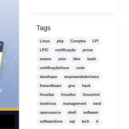
Tags
Linux
php
Comptia
LPI
LPIC
certificação
prova
exame
unix
/dev
bash
certificaçãolinux
code
developer
empreendedorismo
freesoftware
gnu
hack
linuxfan
linuxfun
linuxmint
lovelinux
management
nerd
opensource
shell
software
softwarelivre
sql
tech
ti