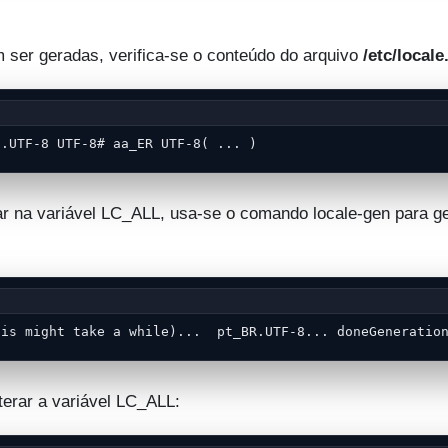
m ser geradas, verifica-se o conteúdo do arquivo
/etc/locale
J.UTF-8 UTF-8# aa_ER UTF-8( ... )
ar na variável LC_ALL, usa-se o comando locale-gen para ge
his might take a while)...  pt_BR.UTF-8... doneGeneratio
lterar a variável LC_ALL: