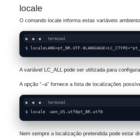
locale
O comando locale informa estas variáveis ambienta
$ localeLANG=pt_BR.UTF-8LANGUAGE=LC_CTYPE="pt
A variável LC_ALL pode ser utilizada para configur
A opção “–a” fornece a lista de localizações possív
$ locale -aen_US.utf8pt_BR.utf8
Nem sempre a localização pretendida pode estar di