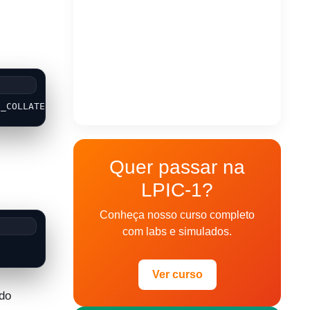
C_COLLATE="pt_BR.UTF-8"LC_MONETARY="pt_BR.UTF-8"LC_MESSA
Quer passar na
LPIC-1?
Conheça nosso curso completo
com labs e simulados.
Ver curso
 do