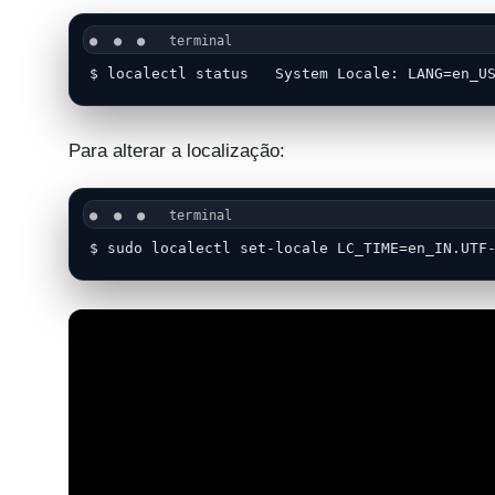
$ localectl status   System Locale: LANG=en_U
Para alterar a localização:
$ sudo localectl set-locale LC_TIME=en_IN.UTF