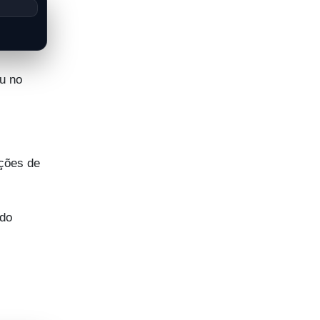
u no
ações de
 do