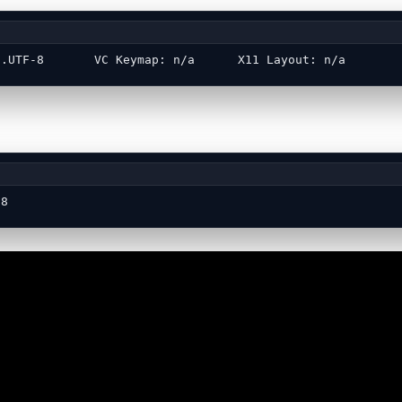
S.UTF-8       VC Keymap: n/a      X11 Layout: n/a
-8