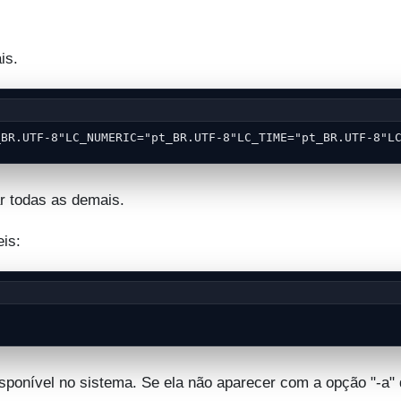
is.
_BR.UTF-8"LC_NUMERIC="pt_BR.UTF-8"LC_TIME="pt_BR.UTF-8"L
ar todas as demais.
eis:
sponível no sistema. Se ela não aparecer com a opção "-a"