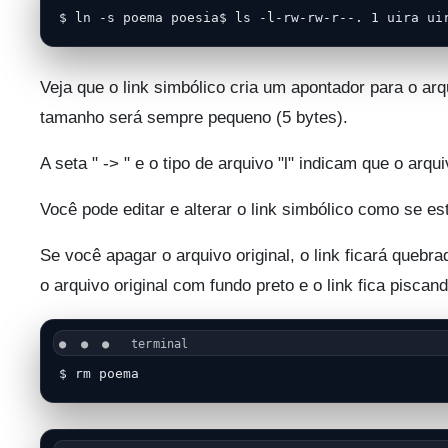
$ ln -s poema poesia$ ls -l-rw-rw-r--. 1 uira ui
Veja que o link simbólico cria um apontador para o ar
tamanho será sempre pequeno (5 bytes).
A seta " -> " e o tipo de arquivo "l" indicam que o arqu
Você pode editar e alterar o link simbólico como se e
Se você apagar o arquivo original, o link ficará quebr
o arquivo original com fundo preto e o link fica piscand
$ rm poema 