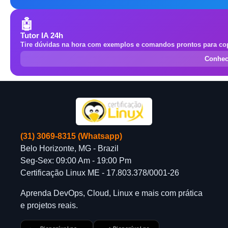
🤖
Tutor IA 24h
Tire dúvidas na hora com exemplos e comandos prontos para cop
Conhec
(31) 3069-8315 (Whatsapp)
Belo Horizonte, MG - Brazil
Seg-Sex: 09:00 Am - 19:00 Pm
Certificação Linux ME - 17.803.378/0001-26
Aprenda DevOps, Cloud, Linux e mais com prática
e projetos reais.