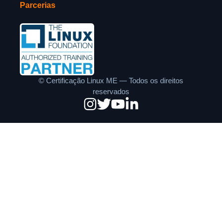
Parcerias
©
Certificação Linux ME — Todos os direitos
reservados