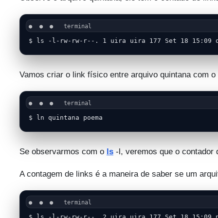
$ ls -l-rw-rw-r--. 1 uira uira 177 Set 18 15:09 
Vamos criar o link físico entre arquivo quintana com
$ ln quintana poema
Se observarmos com o
ls
-l, veremos que o contador d
A contagem de links é a maneira de saber se um arquiv
$ ls -l-rw-rw-r--. 2 uira uira 177 Set 18 15:09 