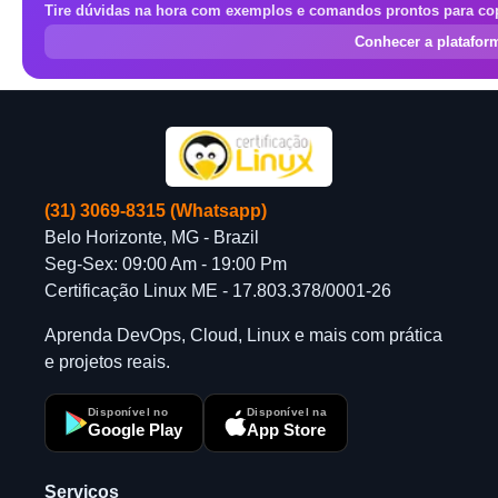
Tire dúvidas na hora com exemplos e comandos prontos para cop
Conhecer a platafo
(31) 3069-8315 (Whatsapp)
Belo Horizonte, MG - Brazil
Seg-Sex: 09:00 Am - 19:00 Pm
Certificação Linux ME - 17.803.378/0001-26
Aprenda DevOps, Cloud, Linux e mais com prática
e projetos reais.
Disponível no
Disponível na
Google Play
App Store
Serviços