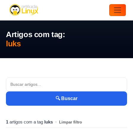
Artigos com tag:
luks
🔍 Buscar
1
artigos com a tag
luks
·
Limpar filtro