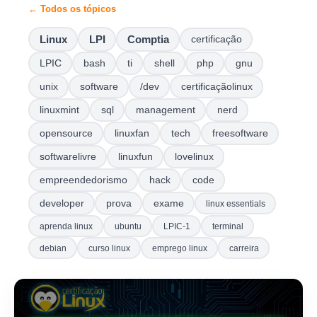
← Todos os tópicos
Linux
LPI
Comptia
certificação
LPIC
bash
ti
shell
php
gnu
unix
software
/dev
certificaçãolinux
linuxmint
sql
management
nerd
opensource
linuxfan
tech
freesoftware
softwarelivre
linuxfun
lovelinux
empreendedorismo
hack
code
developer
prova
exame
linux essentials
aprenda linux
ubuntu
LPIC-1
terminal
debian
curso linux
emprego linux
carreira