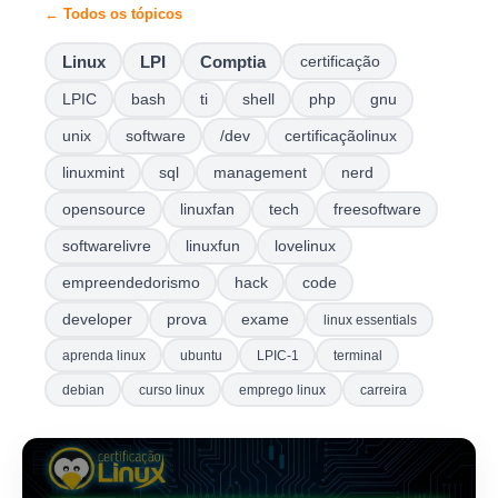
← Todos os tópicos
Linux
LPI
Comptia
certificação
LPIC
bash
ti
shell
php
gnu
unix
software
/dev
certificaçãolinux
linuxmint
sql
management
nerd
opensource
linuxfan
tech
freesoftware
softwarelivre
linuxfun
lovelinux
empreendedorismo
hack
code
developer
prova
exame
linux essentials
aprenda linux
ubuntu
LPIC-1
terminal
debian
curso linux
emprego linux
carreira