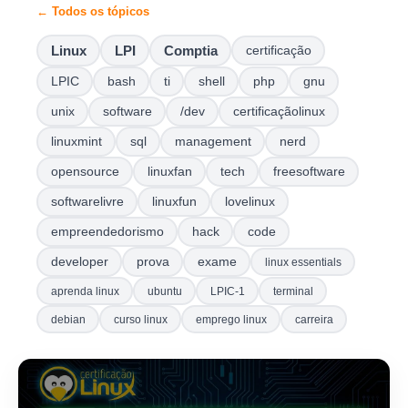
← Todos os tópicos
Linux
LPI
Comptia
certificação
LPIC
bash
ti
shell
php
gnu
unix
software
/dev
certificaçãolinux
linuxmint
sql
management
nerd
opensource
linuxfan
tech
freesoftware
softwarelivre
linuxfun
lovelinux
empreendedorismo
hack
code
developer
prova
exame
linux essentials
aprenda linux
ubuntu
LPIC-1
terminal
debian
curso linux
emprego linux
carreira