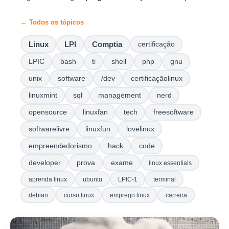
← Todos os tópicos
Linux
LPI
Comptia
certificação
LPIC
bash
ti
shell
php
gnu
unix
software
/dev
certificaçãolinux
linuxmint
sql
management
nerd
opensource
linuxfan
tech
freesoftware
softwarelivre
linuxfun
lovelinux
empreendedorismo
hack
code
developer
prova
exame
linux essentials
aprenda linux
ubuntu
LPIC-1
terminal
debian
curso linux
emprego linux
carreira