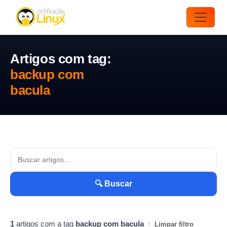
Artigos com tag:
backup com
bacula
🔍 Buscar
1
artigos com a tag
backup com bacula
·
Limpar filtro