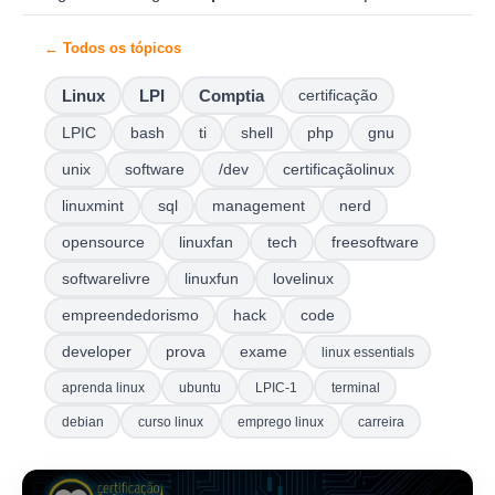
← Todos os tópicos
Linux
LPI
Comptia
certificação
LPIC
bash
ti
shell
php
gnu
unix
software
/dev
certificaçãolinux
linuxmint
sql
management
nerd
opensource
linuxfan
tech
freesoftware
softwarelivre
linuxfun
lovelinux
empreendedorismo
hack
code
developer
prova
exame
linux essentials
aprenda linux
ubuntu
LPIC-1
terminal
debian
curso linux
emprego linux
carreira