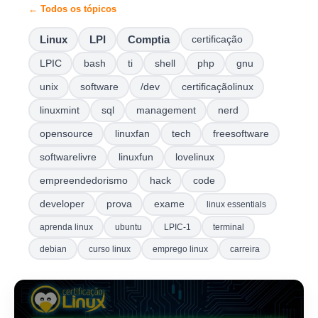
← Todos os tópicos
Linux
LPI
Comptia
certificação
LPIC
bash
ti
shell
php
gnu
unix
software
/dev
certificaçãolinux
linuxmint
sql
management
nerd
opensource
linuxfan
tech
freesoftware
softwarelivre
linuxfun
lovelinux
empreendedorismo
hack
code
developer
prova
exame
linux essentials
aprenda linux
ubuntu
LPIC-1
terminal
debian
curso linux
emprego linux
carreira