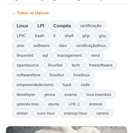
← Todos os tópicos
Linux
LPI
Comptia
certificação
LPIC
bash
ti
shell
php
gnu
unix
software
/dev
certificaçãolinux
linuxmint
sql
management
nerd
opensource
linuxfan
tech
freesoftware
softwarelivre
linuxfun
lovelinux
empreendedorismo
hack
code
developer
prova
exame
linux essentials
aprenda linux
ubuntu
LPIC-1
terminal
debian
curso linux
emprego linux
carreira