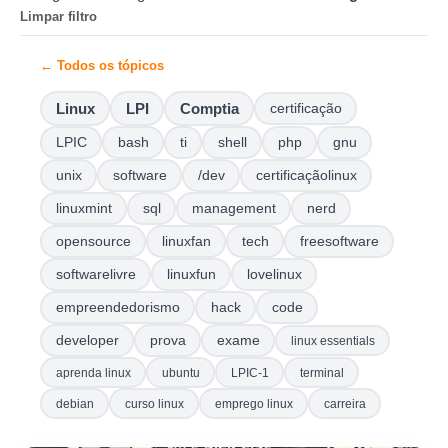
Limpar filtro
← Todos os tópicos
Linux
LPI
Comptia
certificação
LPIC
bash
ti
shell
php
gnu
unix
software
/dev
certificaçãolinux
linuxmint
sql
management
nerd
opensource
linuxfan
tech
freesoftware
softwarelivre
linuxfun
lovelinux
empreendedorismo
hack
code
developer
prova
exame
linux essentials
aprenda linux
ubuntu
LPIC-1
terminal
debian
curso linux
emprego linux
carreira