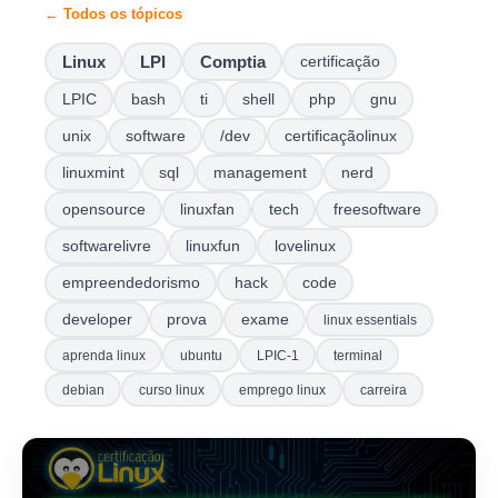
← Todos os tópicos
Linux
LPI
Comptia
certificação
LPIC
bash
ti
shell
php
gnu
unix
software
/dev
certificaçãolinux
linuxmint
sql
management
nerd
opensource
linuxfan
tech
freesoftware
softwarelivre
linuxfun
lovelinux
empreendedorismo
hack
code
developer
prova
exame
linux essentials
aprenda linux
ubuntu
LPIC-1
terminal
debian
curso linux
emprego linux
carreira