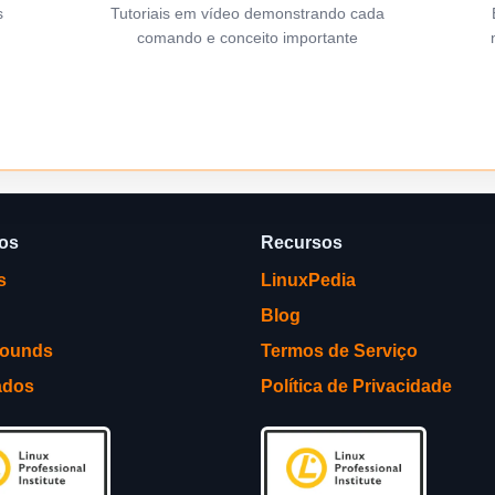
s
Tutoriais em vídeo demonstrando cada
comando e conceito importante
ços
Recursos
s
LinuxPedia
Blog
rounds
Termos de Serviço
ados
Política de Privacidade