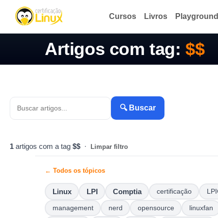
Cursos
Livros
Playgroun
Artigos com tag:
$$
🔍 Buscar
1
artigos com a tag
$$
·
Limpar filtro
← Todos os tópicos
Linux
LPI
Comptia
certificação
LPI
management
nerd
opensource
linuxfan