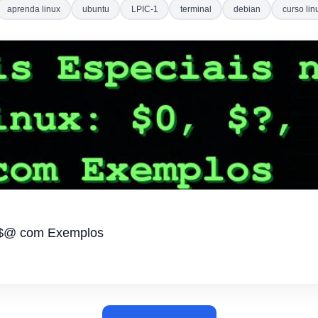
aprenda linux
ubuntu
LPIC-1
terminal
debian
curso lin
#, $@ com Exemplos