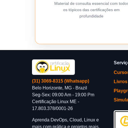
Material de consulta essencial com todo
os tópicos das certificações em
profundidade
Servi
Curso
(31) 3069-8315 (Whatsapp)
Livros
Belo Horizonte, MG - Brazil
Playg
Seg-Sex: 09:00 Am - 19:00 Pm
Simul
Certificação Linux ME -
17.803.378/0001-26
Aprenda DevOps, Cloud, Linux e
mais com prática e projetos reais.