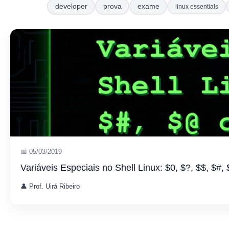
developer
prova
exame
linux essentials
📅 05/03/2019
Variáveis Especiais no Shell Linux: $0, $?, $$, $
👤 Prof. Uirá Ribeiro