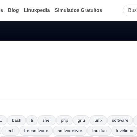
ds
Blog
Linuxpedia
Simulados Gratuitos
C
bash
ti
shell
php
gnu
unix
software
tech
freesoftware
softwarelivre
linuxfun
lovelinux