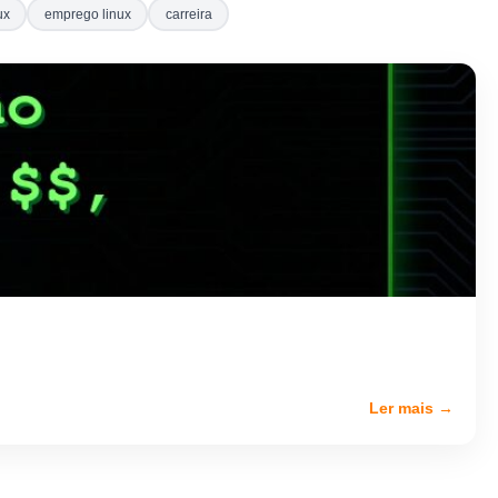
ux
emprego linux
carreira
Ler mais →