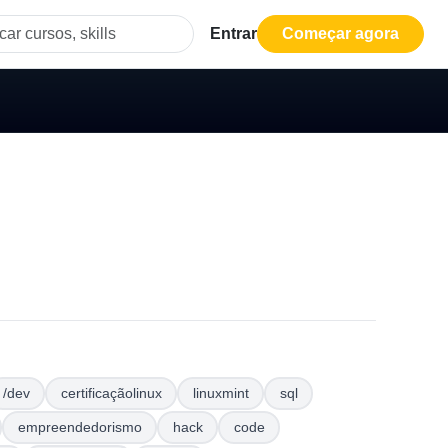
Entrar
Começar agora
/dev
certificaçãolinux
linuxmint
sql
empreendedorismo
hack
code