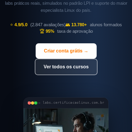
labs práticos reais, simulados no padrão LPI e suporte do maior
especialista Linux do país.
⭐
4.9/5.0
(2.847 avaliações)
👥
13.780+
alunos formados
🏆
95%
taxa de aprovação
Criar conta grátis →
Ver todos os cursos
bash — labs.certificacaolinux.com.br