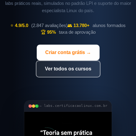
labs práticos reais, simulados no padrão LPI e suporte do maior
especialista Linux do país.
⭐
4.9/5.0
(2.847 avaliações)
👥
13.780+
alunos formados
🏆
95%
taxa de aprovação
Criar conta grátis →
Ver todos os cursos
bash — labs.certificacaolinux.com.br