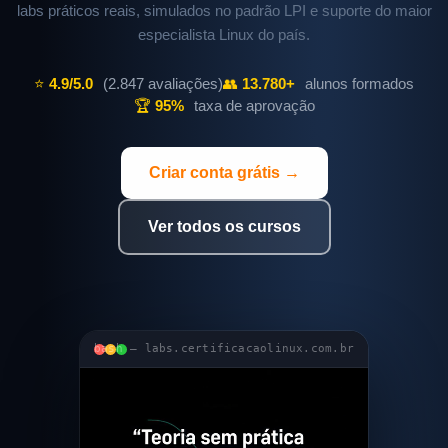
labs práticos reais, simulados no padrão LPI e suporte do maior
especialista Linux do país.
⭐
4.9/5.0
(2.847 avaliações)
👥
13.780+
alunos formados
🏆
95%
taxa de aprovação
Criar conta grátis →
Ver todos os cursos
bash — labs.certificacaolinux.com.br