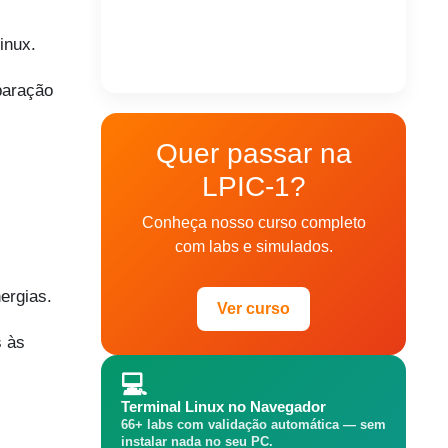
inux.
paração
Quer passar na
LPIC-1?
Conheça nosso curso completo
com labs e simulados.
ergias.
Ver curso
s às
💻
Terminal Linux no Navegador
66+ labs com validação automática — sem
instalar nada no seu PC.