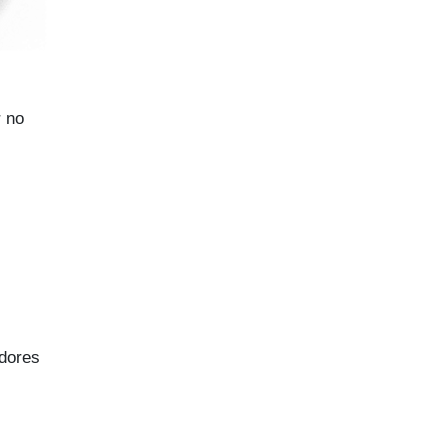
r no
idores