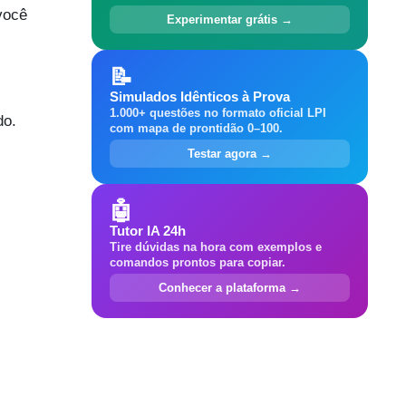
você
Experimentar grátis →
📝
Simulados Idênticos à Prova
1.000+ questões no formato oficial LPI
do.
com mapa de prontidão 0–100.
Testar agora →
🤖
Tutor IA 24h
Tire dúvidas na hora com exemplos e
comandos prontos para copiar.
Conhecer a plataforma →