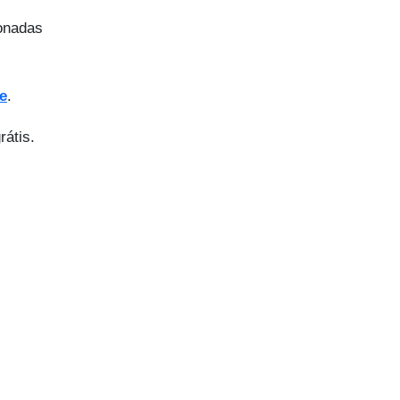
ionadas
e
.
rátis.