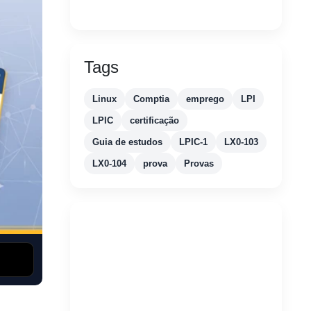
Tags
Linux
Comptia
emprego
LPI
LPIC
certificação
Guia de estudos
LPIC-1
LX0-103
LX0-104
prova
Provas