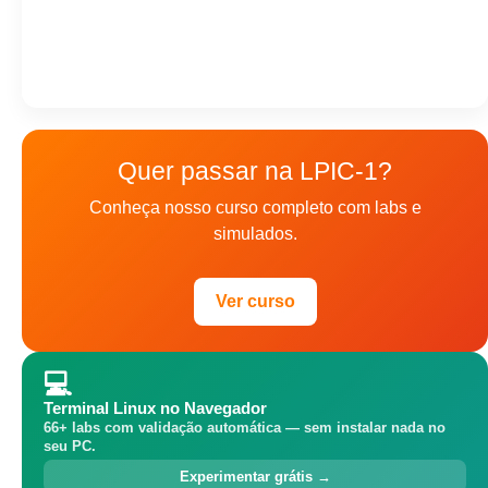
Quer passar na LPIC-1?
Conheça nosso curso completo com labs e
simulados.
Ver curso
💻
Terminal Linux no Navegador
66+ labs com validação automática — sem instalar nada no
seu PC.
Experimentar grátis →