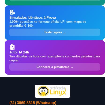
📝
Simulados Idênticos à Prova
1.000+ questões no formato oficial LPI com mapa de
prontidão 0–100.
Testar agora →
🤖
Tutor IA 24h
Tire dúvidas na hora com exemplos e comandos prontos para
copiar.
Conhecer a plataforma →
(31) 3069-8315 (Whatsapp)