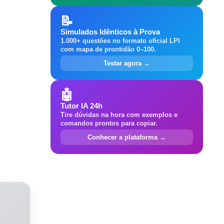
📝
Simulados Idênticos à Prova
1.000+ questões no formato oficial LPI
com mapa de prontidão 0–100.
Testar agora →
🤖
Tutor IA 24h
Tire dúvidas na hora com exemplos e
comandos prontos para copiar.
Conhecer a plataforma →