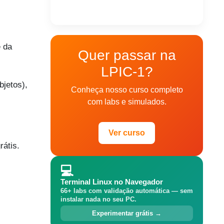
e da
Quer passar na
LPIC-1?
bjetos),
Conheça nosso curso completo
com labs e simulados.
Ver curso
rátis.
💻
Terminal Linux no Navegador
66+ labs com validação automática — sem
instalar nada no seu PC.
Experimentar grátis →