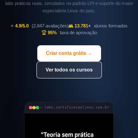
labs práticos reais, simulados no padrão LPI e suporte do maior
especialista Linux do país.
⭐
4.9/5.0
(2.847 avaliações)
👥
13.781+
alunos formados
🏆
95%
taxa de aprovação
Criar conta grátis →
Ver todos os cursos
bash — labs.certificacaolinux.com.br