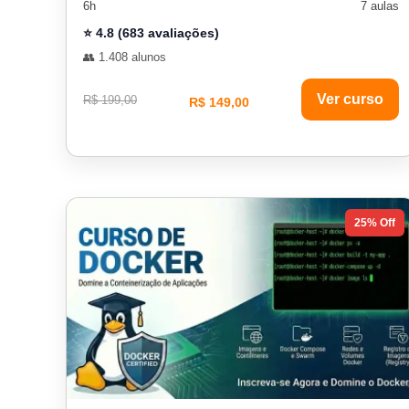
6h
7 aulas
⭐ 4.8 (683 avaliações)
👥 1.408 alunos
Ver curso
R$ 199,00
R$ 149,00
25% Off