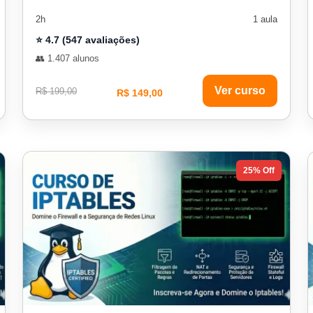
2h
1 aula
⭐ 4.7 (547 avaliações)
👥 1.407 alunos
Ver curso
R$ 199,00
R$ 149,00
25% Off