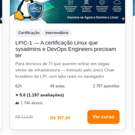
Certificação
Intermediário
LPIC-1 — A certificação Linux que
sysadmins e DevOps Engineers precisam
ter
Para técnicos de TI que querem entrar em vagas
sênior de infraestrutura — treinado pelo único Chair
brasileiro da LPI, com labs reais no navegador
62h
49 aulas
2.787 questões
⭐ 5.0 (1.197 avaliações)
👥 1.746 alunos
Ver curso
R$ 514,85
R$ 397,00