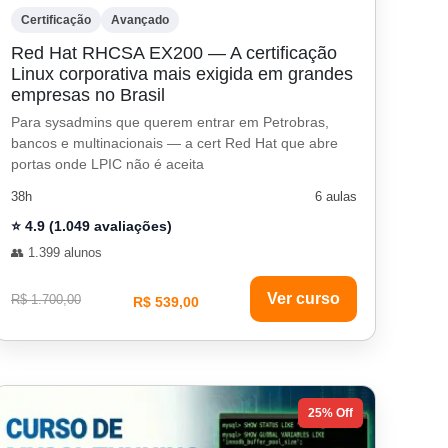
Certificação
Avançado
Red Hat RHCSA EX200 — A certificação
Linux corporativa mais exigida em grandes
empresas no Brasil
Para sysadmins que querem entrar em Petrobras,
bancos e multinacionais — a cert Red Hat que abre
portas onde LPIC não é aceita
38h
6 aulas
⭐ 4.9 (1.049 avaliações)
👥 1.399 alunos
Ver curso
R$ 1.700,00
R$ 539,00
25% Off