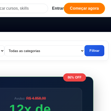
Entrar
Começar agora
Filtrar
86% OFF
R$ 4.858,00
Avulso:
12x de