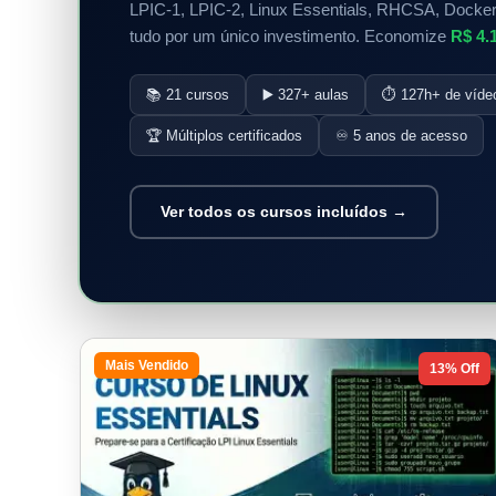
LPIC-1, LPIC-2, Linux Essentials, RHCSA, Docker
tudo por um único investimento. Economize
R$ 4.
📚 21 cursos
▶️ 327+ aulas
⏱️ 127h+ de víde
🏆 Múltiplos certificados
♾️ 5 anos de acesso
Ver todos os cursos incluídos →
Mais Vendido
13% Off