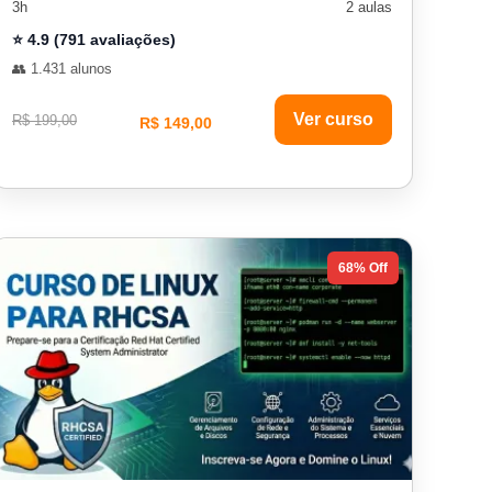
3h
2 aulas
⭐ 4.9 (791 avaliações)
👥 1.431 alunos
Ver curso
R$ 199,00
R$ 149,00
68% Off