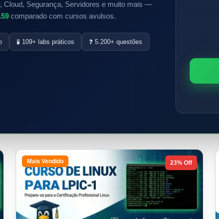
, Cloud, Segurança, Servidores e muito mais —
159
comparado com cursos avulsos.
o
🧪 109+ labs práticos
❓ 5.200+ questões
Mais Vendido
23% Off