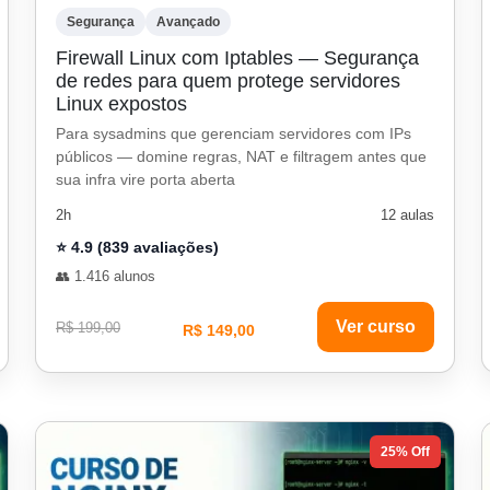
Segurança
Avançado
Firewall Linux com Iptables — Segurança
de redes para quem protege servidores
Linux expostos
Para sysadmins que gerenciam servidores com IPs
públicos — domine regras, NAT e filtragem antes que
sua infra vire porta aberta
2h
12 aulas
⭐ 4.9 (839 avaliações)
👥 1.416 alunos
Ver curso
R$ 199,00
R$ 149,00
25% Off