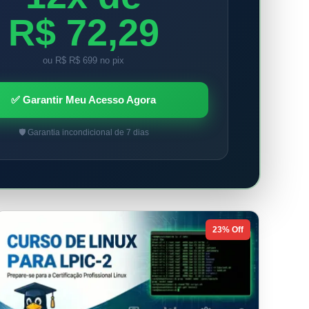
R$ 72,29
ou R$ R$ 699 no pix
✅ Garantir Meu Acesso Agora
🛡️ Garantia incondicional de 7 dias
23% Off