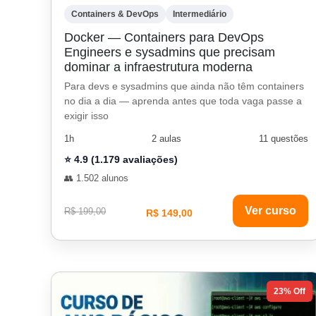
Containers & DevOps
Intermediário
Docker — Containers para DevOps
Engineers e sysadmins que precisam
dominar a infraestrutura moderna
Para devs e sysadmins que ainda não têm containers
no dia a dia — aprenda antes que toda vaga passe a
exigir isso
1h
2 aulas
11 questões
⭐ 4.9 (1.179 avaliações)
👥 1.502 alunos
Ver curso
R$ 199,00
R$ 149,00
23% Off