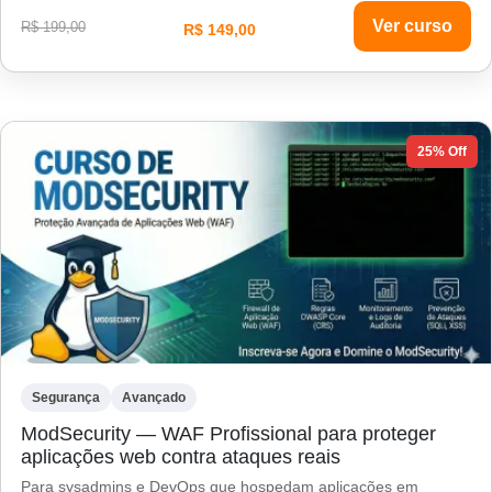
Ver curso
R$ 199,00
R$ 149,00
25% Off
Segurança
Avançado
ModSecurity — WAF Profissional para proteger
aplicações web contra ataques reais
Para sysadmins e DevOps que hospedam aplicações em