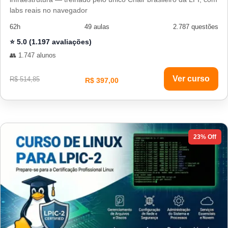
labs reais no navegador
62h
49 aulas
2.787 questões
⭐ 5.0 (1.197 avaliações)
👥 1.747 alunos
Ver curso
R$ 514,85
R$ 397,00
23% Off