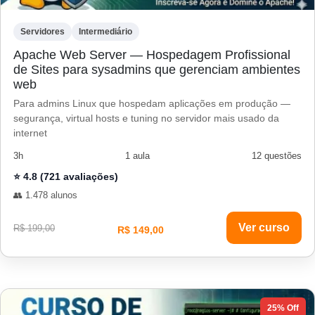
Servidores
Intermediário
Apache Web Server — Hospedagem Profissional
de Sites para sysadmins que gerenciam ambientes
web
Para admins Linux que hospedam aplicações em produção —
segurança, virtual hosts e tuning no servidor mais usado da
internet
3h
1 aula
12 questões
⭐ 4.8 (721 avaliações)
👥 1.478 alunos
Ver curso
R$ 199,00
R$ 149,00
25% Off