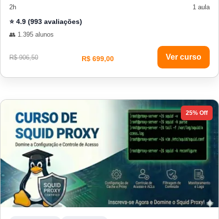
2h
1 aula
⭐ 4.9 (993 avaliações)
👥 1.395 alunos
Ver curso
R$ 906,50
R$ 699,00
25% Off