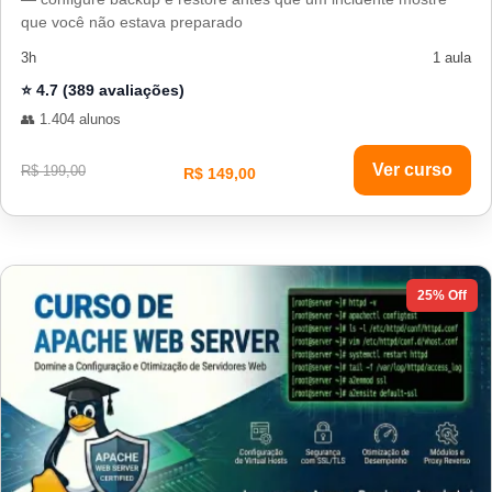
que você não estava preparado
3h
1 aula
⭐ 4.7 (389 avaliações)
👥 1.404 alunos
Ver curso
R$ 199,00
R$ 149,00
25% Off