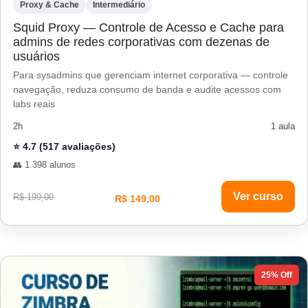
Proxy & Cache
Intermediário
Squid Proxy — Controle de Acesso e Cache para
admins de redes corporativas com dezenas de
usuários
Para sysadmins que gerenciam internet corporativa — controle
navegação, reduza consumo de banda e audite acessos com
labs reais
2h
1 aula
⭐ 4.7 (517 avaliações)
👥 1.398 alunos
Ver curso
R$ 199,00
R$ 149,00
25% Off