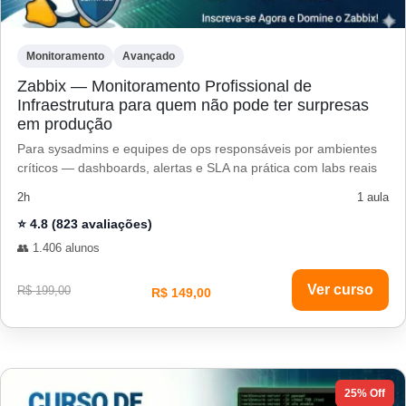
Monitoramento
Avançado
Zabbix — Monitoramento Profissional de
Infraestrutura para quem não pode ter surpresas
em produção
Para sysadmins e equipes de ops responsáveis por ambientes
críticos — dashboards, alertas e SLA na prática com labs reais
2h
1 aula
⭐ 4.8 (823 avaliações)
👥 1.406 alunos
Ver curso
R$ 199,00
R$ 149,00
25% Off