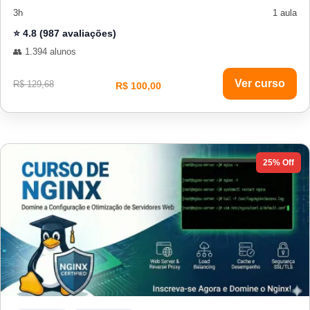
3h
1 aula
⭐ 4.8 (987 avaliações)
👥 1.394 alunos
Ver curso
R$ 129,68
R$ 100,00
25% Off