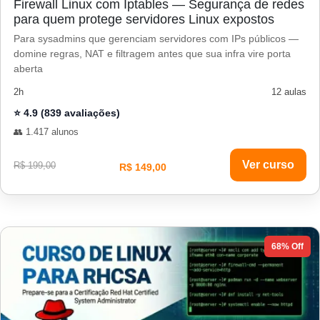
Firewall Linux com Iptables — Segurança de redes
para quem protege servidores Linux expostos
Para sysadmins que gerenciam servidores com IPs públicos —
domine regras, NAT e filtragem antes que sua infra vire porta
aberta
2h
12 aulas
⭐ 4.9 (839 avaliações)
👥 1.417 alunos
Ver curso
R$ 199,00
R$ 149,00
68% Off