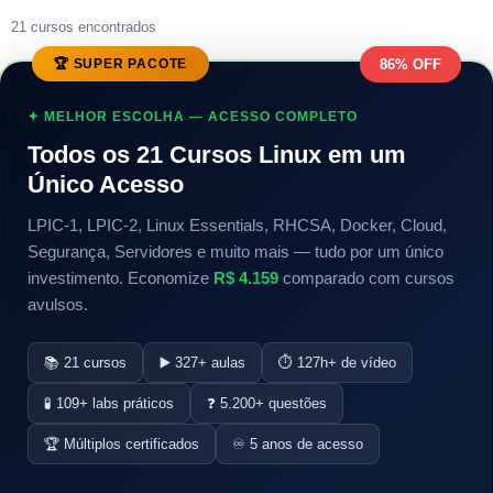
21 cursos encontrados
🏆 SUPER PACOTE
86% OFF
✦ MELHOR ESCOLHA — ACESSO COMPLETO
Todos os 21 Cursos Linux em um
Único Acesso
LPIC-1, LPIC-2, Linux Essentials, RHCSA, Docker, Cloud,
Segurança, Servidores e muito mais — tudo por um único
investimento. Economize
R$ 4.159
comparado com cursos
avulsos.
📚 21 cursos
▶️ 327+ aulas
⏱️ 127h+ de vídeo
🧪 109+ labs práticos
❓ 5.200+ questões
🏆 Múltiplos certificados
♾️ 5 anos de acesso