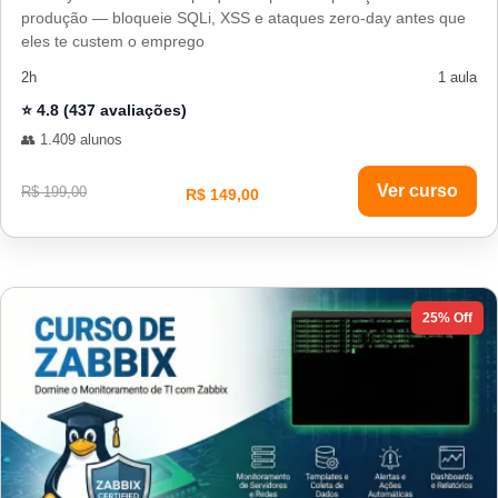
produção — bloqueie SQLi, XSS e ataques zero-day antes que
eles te custem o emprego
2h
1 aula
⭐ 4.8 (437 avaliações)
👥 1.409 alunos
Ver curso
R$ 199,00
R$ 149,00
25% Off