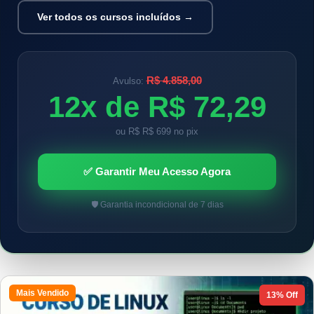
Ver todos os cursos incluídos →
R$ 4.858,00
Avulso:
12x de R$ 72,29
ou R$ R$ 699 no pix
✅ Garantir Meu Acesso Agora
🛡️ Garantia incondicional de 7 dias
Mais Vendido
13% Off