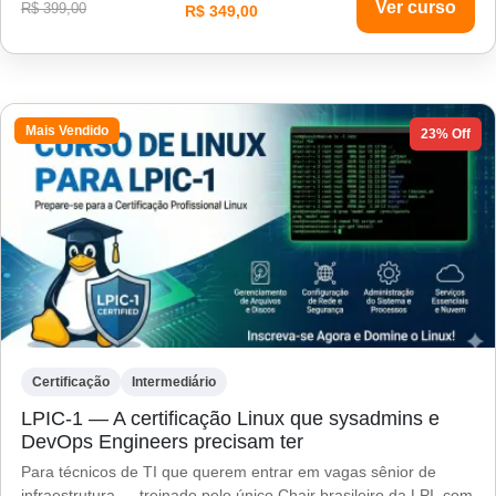
Ver curso
R$ 399,00
R$ 349,00
Mais Vendido
23% Off
Certificação
Intermediário
LPIC-1 — A certificação Linux que sysadmins e
DevOps Engineers precisam ter
Para técnicos de TI que querem entrar em vagas sênior de
infraestrutura — treinado pelo único Chair brasileiro da LPI, com